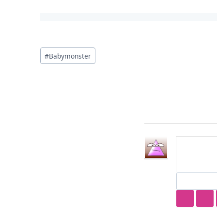
投
#
Babymonster
稿
タ
グ: