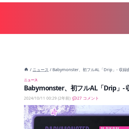
内
容
を
ス
キ
ッ
プ
/
ニュース
/
Babymonster、初フルAL「Drip」- 収
ニュース
Babymonster、初フルAL「Drip」
2024/10/11 00:29
(2年前)
27 コメント