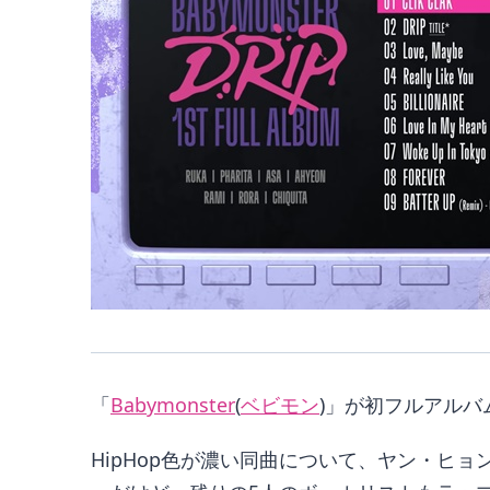
「
Babymonster
(
ベビモン
)」が初フルアルバ
HipHop色が濃い同曲について、ヤン・ヒ