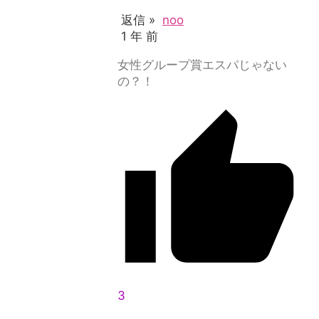
返信 »
noo
1 年 前
女性グループ賞エスパじゃない
の？！
3