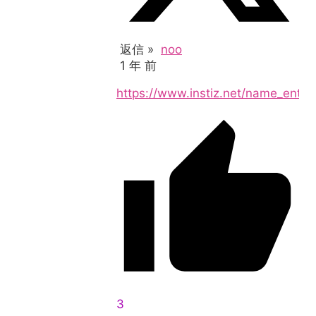
返信 »
noo
1 年 前
https://www.instiz.net/name_ente
3