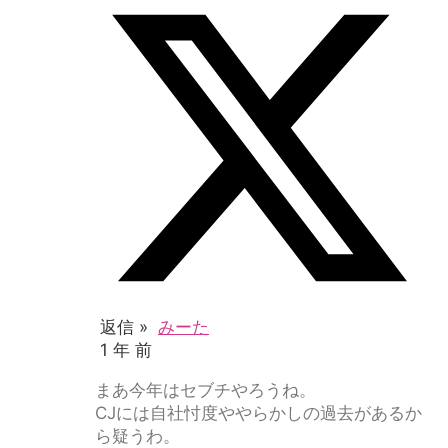
返信 »
みーた
1 年 前
まあ今年はセブチやろうね。
CJには自社忖度ややらかしの過去があるか
ら疑うわ。