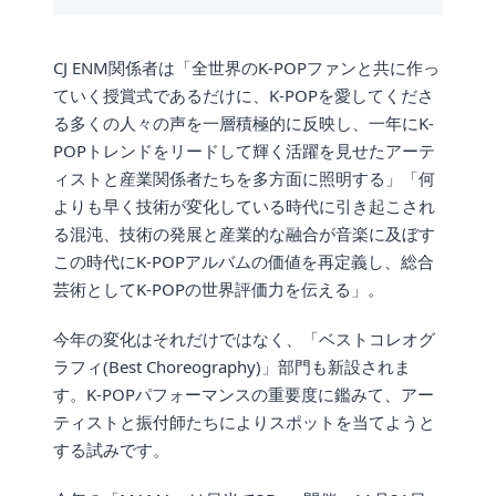
CJ ENM関係者は「全世界のK-POPファンと共に作っ
ていく授賞式であるだけに、K-POPを愛してくださ
る多くの人々の声を一層積極的に反映し、一年にK-
POPトレンドをリードして輝く活躍を見せたアーテ
ィストと産業関係者たちを多方面に照明する」「何
よりも早く技術が変化している時代に引き起こされ
る混沌、技術の発展と産業的な融合が音楽に及ぼす
この時代にK-POPアルバムの価値を再定義し、総合
芸術としてK-POPの世界評価力を伝える」。
今年の変化はそれだけではなく、「ベストコレオグ
ラフィ(Best Choreography)」部門も新設されま
す。K-POPパフォーマンスの重要度に鑑みて、アー
ティストと振付師たちによりスポットを当てようと
する試みです。