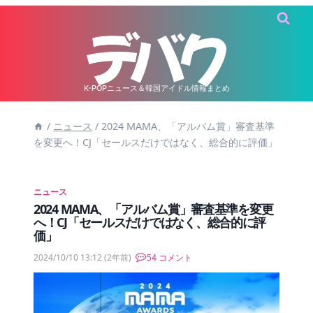
内
容
を
ス
キ
K-POPニュース＆韓国アイドル情報まとめ
ッ
/
ニュース
/
2024 MAMA、「アルバム賞」審査基準
プ
を変更へ！CJ「セールスだけではなく、総合的に評価」
ニュース
2024 MAMA、「アルバム賞」審査基準を変更
へ！CJ「セールスだけではなく、総合的に評
価」
2024/10/10 13:12
(2年前)
54 コメント