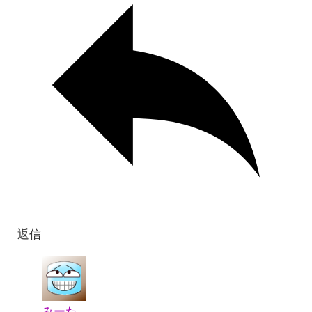
返信
みーた