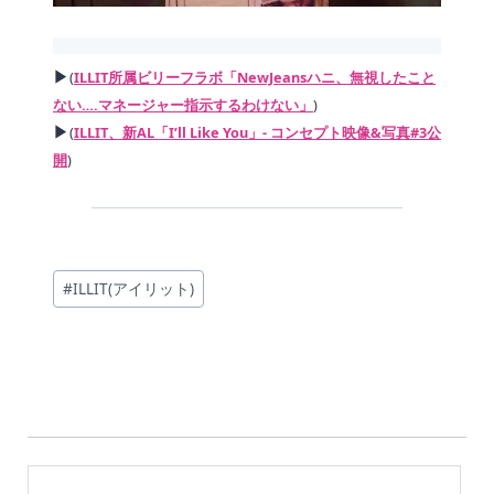
▶
(
ILLIT所属ビリーフラボ「NewJeansハニ、無視したこと
ない….マネージャー指示するわけない」
)
▶
(
ILLIT、新AL「I’ll Like You」- コンセプト映像&写真#3公
開
)
投
#
ILLIT(アイリット)
稿
タ
グ: