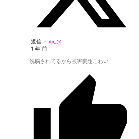
返信 »
@_@
1 年 前
洗脳されてるから被害妄想こわい