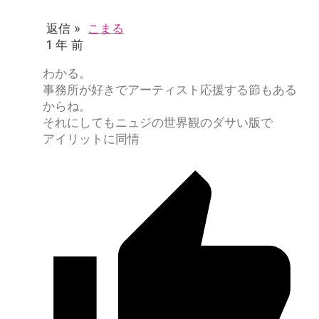
返信 »
こまる
1 年 前
わかる。
事務所が好きでアーティスト応援する節もある
からね。
それにしてもニュジの世界観のダサい版で
アイリットに同情