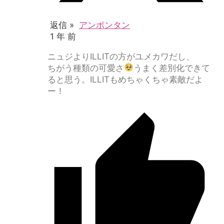
返信 »
アンポンタン
1 年 前
ニュジよりILLITの方がユメカワだし、
ちがう種類の可愛さ
うまく差別化できて
ると思う。ILLITもめちゃくちゃ素敵だよ
ー！