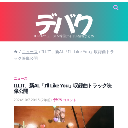
内
容
を
ス
キ
K-POPニュース＆韓国アイドル情報まとめ
ッ
/
ニュース
/
ILLIT、新AL「I’ll Like You」収録曲トラ
プ
ック映像公開
ニュース
ILLIT、新AL「I’ll Like You」収録曲トラック映
像公開
2024/10/7 20:15
(2年前)
75 コメント