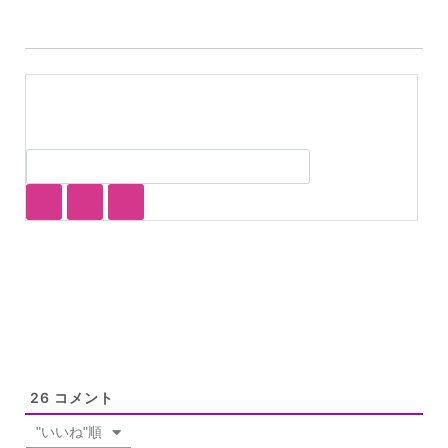
26
コメント
"いいね"順