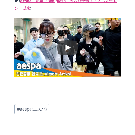
▶
(
aespa、新AL「Whiplash」カムバ予告！「アルマゲド
ン」以来
)
投
#
aespa(エスパ)
稿
タ
グ: