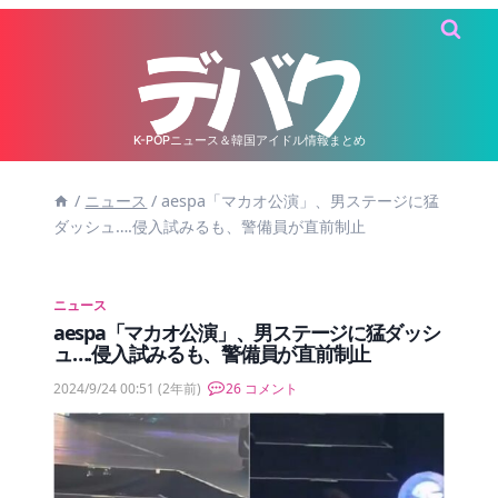
内
容
を
ス
キ
K-POPニュース＆韓国アイドル情報まとめ
ッ
/
ニュース
/
aespa「マカオ公演」、男ステージに猛
プ
ダッシュ….侵入試みるも、警備員が直前制止
ニュース
aespa「マカオ公演」、男ステージに猛ダッシ
ュ….侵入試みるも、警備員が直前制止
2024/9/24 00:51
(2年前)
26 コメント