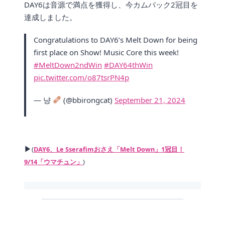
DAY6は音源で満点を獲得し、今カムバック2冠目を
達成しました。
Congratulations to DAY6’s Melt Down for being
first place on Show! Music Core this week!
#MeltDown2ndWin
#DAY64thWin
pic.twitter.com/o87tsrPN4p
— 냥
(@bbirongcat)
September 21, 2024
▶
(
DAY6、Le Sserafimおさえ「Melt Down」1冠目！
9/14「ウマチュン」
)