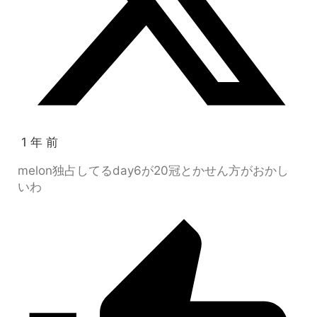
1 年 前
melon独占してるday6が20冠とかせん方がおかし
いわ