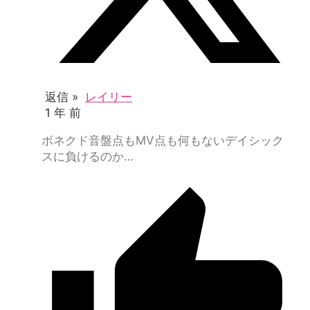
返信 »
レイリー
1 年 前
ボネクド音盤点もMV点も何もないデイシック
スに負けるのか…