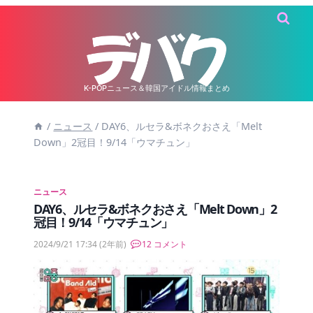
内
容
を
ス
キ
K-POPニュース＆韓国アイドル情報まとめ
ッ
/
ニュース
/
DAY6、ルセラ&ボネクおさえ「Melt
プ
Down」2冠目！9/14「ウマチュン」
ニュース
DAY6、ルセラ&ボネクおさえ「Melt Down」2
冠目！9/14「ウマチュン」
2024/9/21 17:34
(2年前)
12 コメント