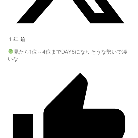
1 年 前
見たら1位～4位までDAY6になりそうな勢いで凄
いな