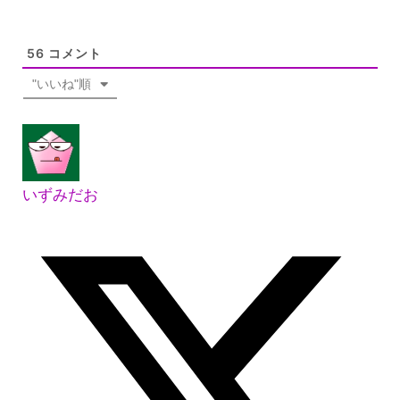
56
コメント
"いいね"順
いずみだお