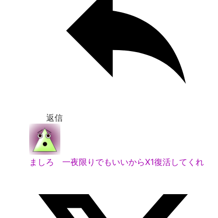
返信
ましろ 一夜限りでもいいからX1復活してくれ