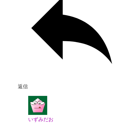
返信
いずみだお