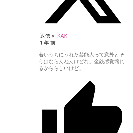
返信 »
KAK
1 年 前
若いうちにうれた芸能人って意外とそ
うはならんねんけどな。金銭感覚壊れ
るかららしいけど。