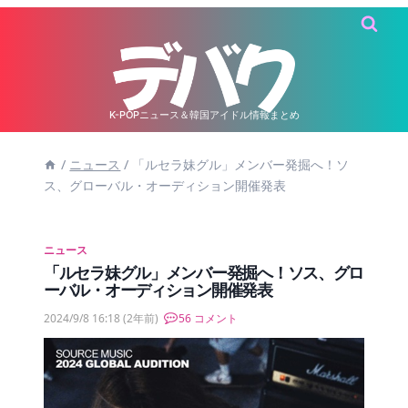
内
容
を
ス
キ
K-POPニュース＆韓国アイドル情報まとめ
ッ
/
ニュース
/
「ルセラ妹グル」メンバー発掘へ！ソ
プ
ス、グローバル・オーディション開催発表
ニュース
「ルセラ妹グル」メンバー発掘へ！ソス、グロ
ーバル・オーディション開催発表
2024/9/8 16:18
(2年前)
56 コメント