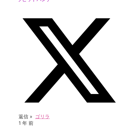
返信 »
ゴリラ
1 年 前