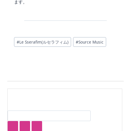
ます。
投
#
Le Sserafim(ルセラフィム)
#
Source Music
稿
タ
グ: