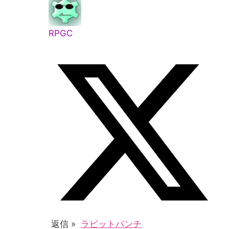
RPGC
返信 »
ラビットパンチ