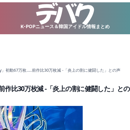
K-POPニュース＆韓国アイドル情報まとめ
「Crazy」初動67万枚…..前作比30万枚減 -「炎上の割に健闘した」との声
万枚…..前作比30万枚減 -「炎上の割に健闘した」と