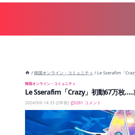
内
容
を
ス
キ
ッ
プ
/
韓国オンライン・コミュニティ
/
Le Sserafim
韓国オンライン・コミュニティ
Le Sserafim「Crazy」初動67
2024/9/6 14:33
(2年前)
261 コメント