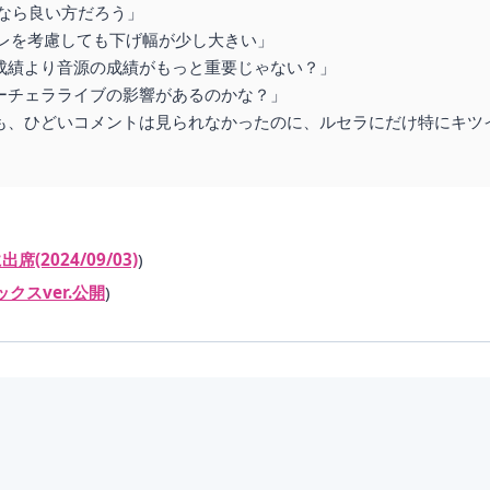
なら良い方だろう」
フレを考慮しても下げ幅が少し大きい」
成績より音源の成績がもっと重要じゃない？」
ーチェラライブの影響があるのかな？」
も、ひどいコメントは見られなかったのに、ルセラにだけ特にキツ
(2024/09/03)
)
ックスver.公開
)