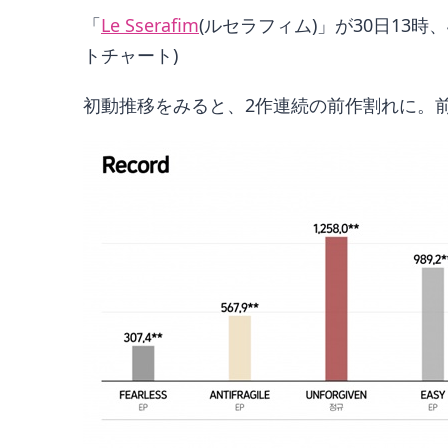
「
Le Sserafim
(ルセラフィム)」が30日13時
トチャート)
初動推移をみると、2作連続の前作割れに。前作