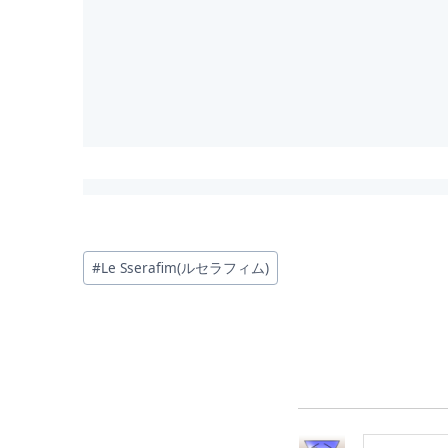
投
#
Le Sserafim(ルセラフィム)
稿
タ
グ: