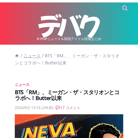
内
容
を
ス
キ
K-POPニュース＆韓国アイドル情報まとめ
ッ
/
ニュース
/
BTS「RM」、ミーガン・ザ・スタリオ
プ
ンとコラボへ！Butter以来
ニュース
BTS「RM」、ミーガン・ザ・スタリオンとコ
ラボへ！Butter以来
2024/9/2 13:16
(2年前)
17 コメント