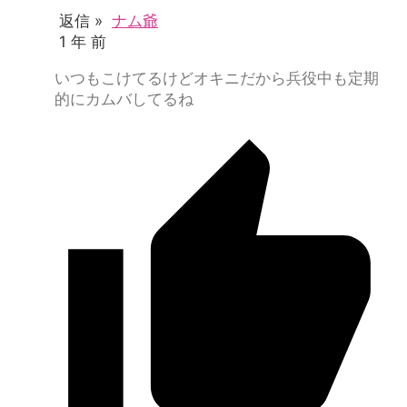
返信 »
ナム爺
1 年 前
いつもこけてるけどオキニだから兵役中も定期
的にカムバしてるね