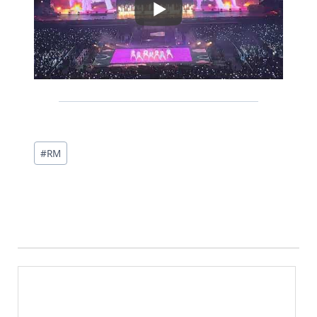
投
#
RM
稿
タ
グ: