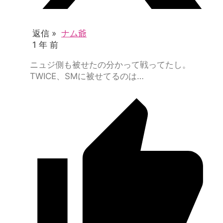
返信 »
ナム爺
1 年 前
ニュジ側も被せたの分かって戦ってたし。
TWICE、SMに被せてるのは…