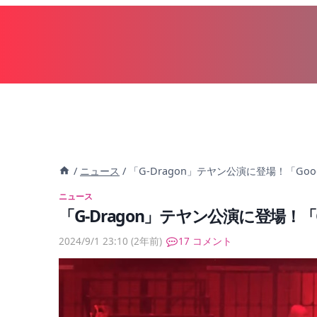
内
容
を
ス
キ
ッ
プ
/
ニュース
/
「G-Dragon」テヤン公演に登場！「Goo
ニュース
「G-Dragon」テヤン公演に登場！「G
2024/9/1 23:10
(2年前)
17 コメント