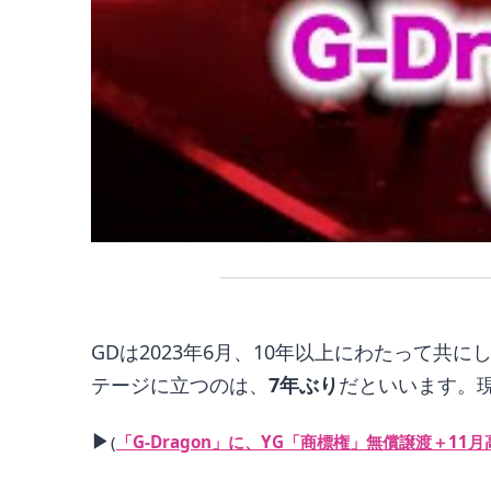
GDは2023年6月、10年以上にわたって
テージに立つのは、
7年ぶり
だといいます。
▶
(
「G-Dragon」に、YG「商標権」無償譲渡＋1