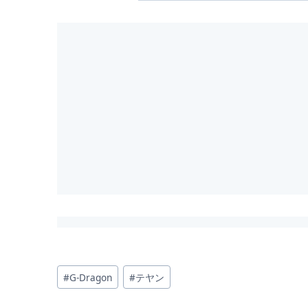
投
#
G-Dragon
#
テヤン
稿
タ