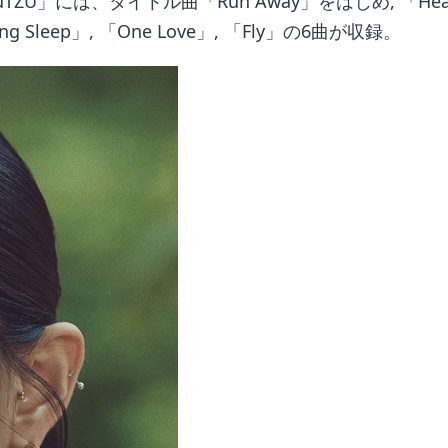
は、タイトル曲「Run Away」をはじめ, 「Heartbreak
Losing Sleep」, 「One Love」, 「Fly」の6曲が収録。