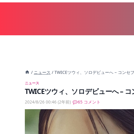
内
容
を
ス
キ
ッ
プ
/
ニュース
/
TWICEツウィ、ソロデビューへ – コンセ
ニュース
TWICEツウィ、ソロデビューへ – 
2024/8/26 00:46
(2年前)
65 コメント