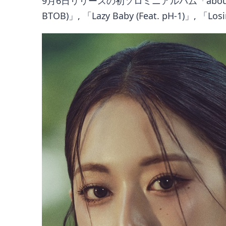
9月6日リリースの初ソロミニアルバム「abouTZU」に
BTOB)」, 「Lazy Baby (Feat. pH-1)」, 「