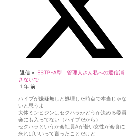
返信 »
ESTPｰA型 管理人さん私への返信消
さないで
1 年 前
ハイブが嫌疑無しと処理した時点で本当じゃな
いと思うよ
大体ミンヒジンはセクハラかどうか決める委員
会にも入ってない（ハイブだから）
セクハラというか会社員Aが若い女性が会食に
来ればいいって言ったことだけど