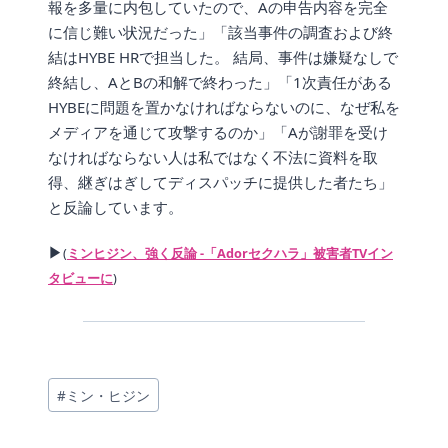
報を多量に内包していたので、Aの申告内容を完全
に信じ難い状況だった」「該当事件の調査および終
結はHYBE HRで担当した。 結局、事件は嫌疑なしで
終結し、AとBの和解で終わった」「1次責任がある
HYBEに問題を置かなければならないのに、なぜ私を
メディアを通じて攻撃するのか」「Aが謝罪を受け
なければならない人は私ではなく不法に資料を取
得、継ぎはぎしてディスパッチに提供した者たち」
と反論しています。
▶
(
ミンヒジン、強く反論 -「Adorセクハラ」被害者TVイン
タビューに
)
投
#
ミン・ヒジン
稿
タ