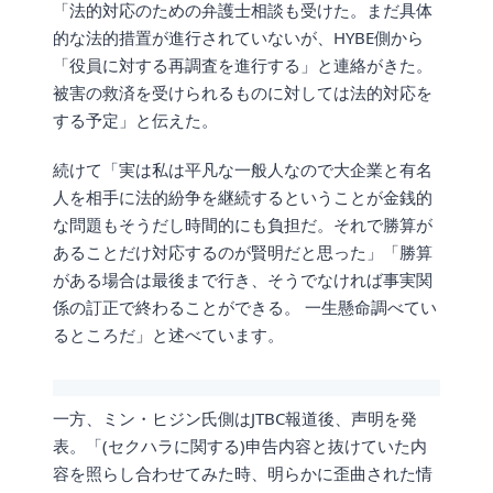
「法的対応のための弁護士相談も受けた。まだ具体
的な法的措置が進行されていないが、HYBE側から
「役員に対する再調査を進行する」と連絡がきた。
被害の救済を受けられるものに対しては法的対応を
する予定」と伝えた。
続けて「実は私は平凡な一般人なので大企業と有名
人を相手に法的紛争を継続するということが金銭的
な問題もそうだし時間的にも負担だ。それで勝算が
あることだけ対応するのが賢明だと思った」「勝算
がある場合は最後まで行き、そうでなければ事実関
係の訂正で終わることができる。 一生懸命調べてい
るところだ」と述べています。
一方、ミン・ヒジン氏側はJTBC報道後、声明を発
表。「(セクハラに関する)申告内容と抜けていた内
容を照らし合わせてみた時、明らかに歪曲された情