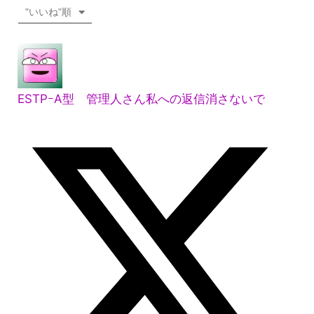
"いいね"順
ESTPｰA型 管理人さん私への返信消さないで