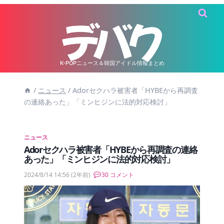
内
容
を
ス
キ
K-POPニュース＆韓国アイドル情報まとめ
ッ
/
ニュース
/
Adorセクハラ被害者「HYBEから再調査
プ
の連絡あった」「ミンヒジンに法的対応検討」
ニュース
Adorセクハラ被害者「HYBEから再調査の連絡
あった」「ミンヒジンに法的対応検討」
2024/8/14 14:56
(2年前)
30 コメント