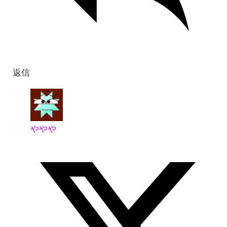
返信
ややや