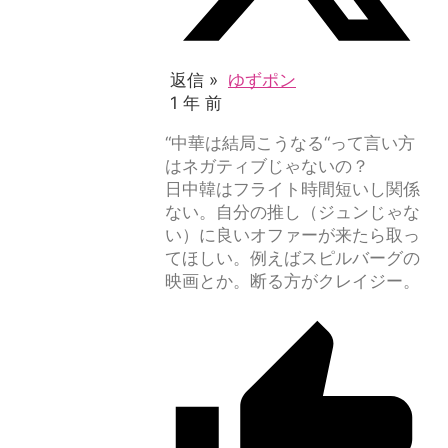
返信 »
ゆずポン
1 年 前
“中華は結局こうなる“って言い方
はネガティブじゃないの？
日中韓はフライト時間短いし関係
ない。自分の推し（ジュンじゃな
い）に良いオファーが来たら取っ
てほしい。例えばスピルバーグの
映画とか。断る方がクレイジー。