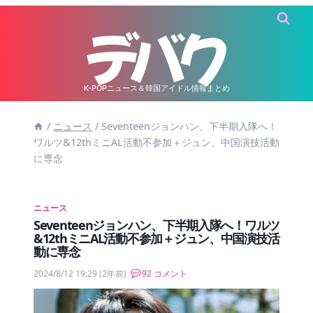
内
容
を
ス
キ
K-POPニュース＆韓国アイドル情報まとめ
ッ
/
ニュース
/
Seventeenジョンハン、下半期入隊へ！
プ
ワルツ&12thミニAL活動不参加＋ジュン、中国演技活動
に専念
ニュース
Seventeenジョンハン、下半期入隊へ！ワルツ
&12thミニAL活動不参加＋ジュン、中国演技活
動に専念
2024/8/12 19:29
(2年前)
92 コメント