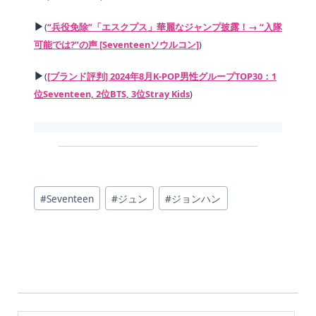
▶
(
“兵役免除”「エスクプス」華麗なジャンプ披露！→ “入隊
可能では?”の声 [Seventeenソウルコン]
)
▶
(
[ブランド評判] 2024年8月K-POP男性グループTOP30：1
位Seventeen, 2位BTS, 3位Stray Kids
)
投
#
Seventeen
#
ジュン
#
ジョンハン
稿
タ
グ: