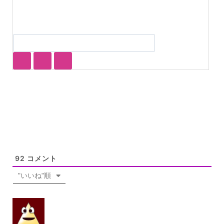
92
コメント
"いいね"順