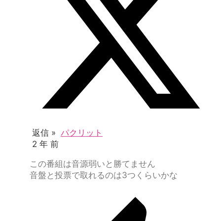
返信 »
パクリット
2 年 前
この番組は音源弱いと勝てません
音盤と投票で取れるのは3つくらいかな