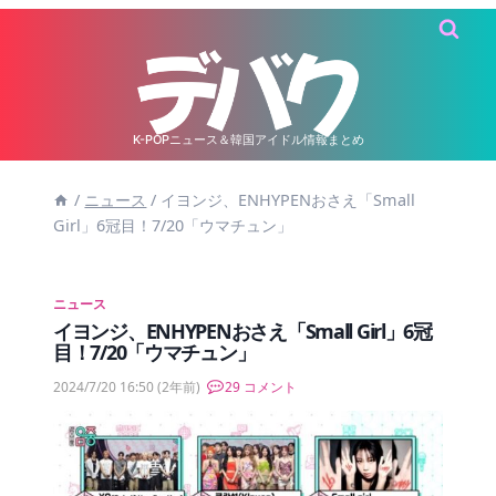
内
容
を
ス
キ
K-POPニュース＆韓国アイドル情報まとめ
ッ
/
ニュース
/
イヨンジ、ENHYPENおさえ「Small
プ
Girl」6冠目！7/20「ウマチュン」
ニュース
イヨンジ、ENHYPENおさえ「Small Girl」6冠
目！7/20「ウマチュン」
2024/7/20 16:50
(2年前)
29 コメント