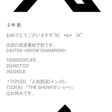
2 年 前
おめでとうございますす˙˚ʚ( •ω• )ɞ˚˙
次回の音楽番組予想です。
240724 <SHOW CHAMPION>
1位KISSOFLIFE
2位NCT127
3位GIDLE
＊7/21(日) 『人気歌謡(インガ)』
7/23(火) 『THE SHOW(ザショー)』
はお休みです。