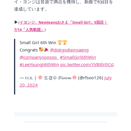
イ・ヨンジは音源で満点を獲得し、新曲で6冠目を
達成しています。
▶
(
イヨンジ、NewJeansおさえ「Small Girl」5冠目！
7/14「人気歌謡」
)
Small Girl 6th Win
Congrats
@dokgodieinsaeng
@companysoosoo_
#SmallGirl6thWin
#LeeYoungJi6thWin
pic.twitter.com/YVB8lr0CsI
— r.i.s. |
도경수 𝓑𝓵𝓸𝓸𝓶
(@rfsoo126)
July
20, 2024