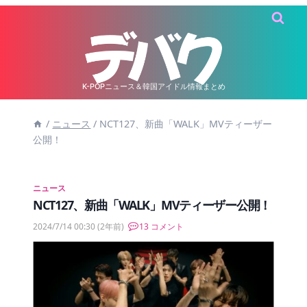
内
容
を
ス
キ
K-POPニュース＆韓国アイドル情報まとめ
ッ
/
ニュース
/
NCT127、新曲「WALK」MVティーザー
プ
公開！
ニュース
NCT127、新曲「WALK」MVティーザー公開！
2024/7/14 00:30
(2年前)
13 コメント