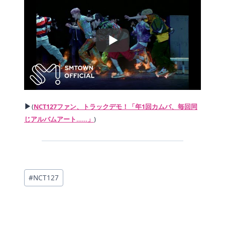
▶
(
NCT127ファン、トラックデモ！「年1回カムバ、毎回同
じアルバムアート……」
)
投
#
NCT127
稿
タ
グ: