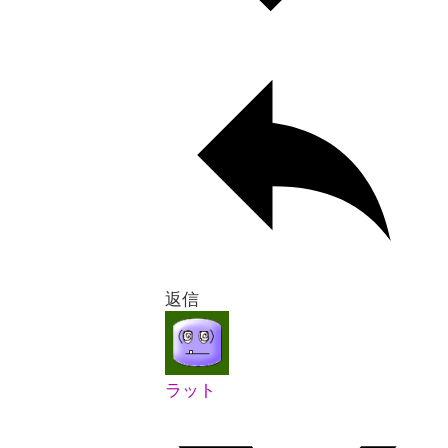
返信
ラット