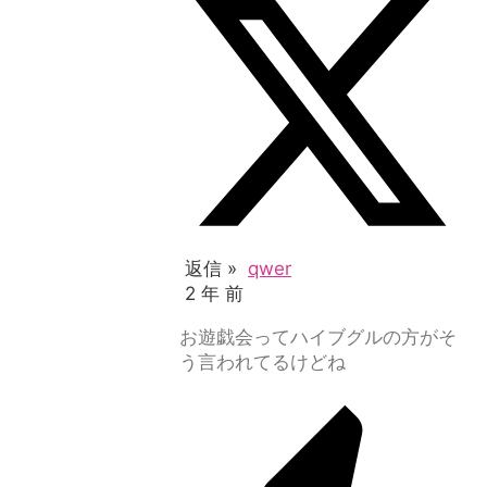
返信 »
qwer
2 年 前
お遊戯会ってハイブグルの方がそ
う言われてるけどね