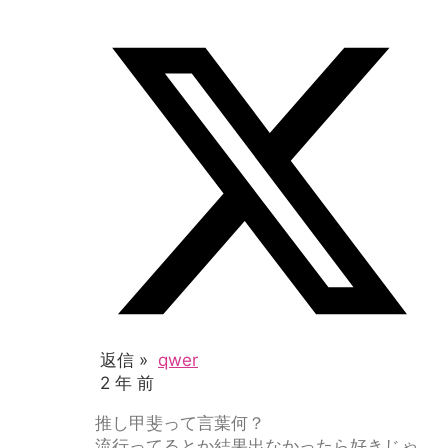
返信 »
qwer
2 年 前
推し甲斐って言葉何？
流行ってるとか結果出なかったら好きじゃ