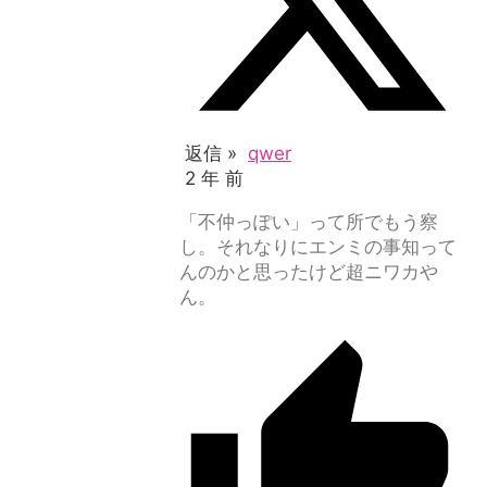
返信 »
qwer
2 年 前
「不仲っぽい」って所でもう察
し。それなりにエンミの事知って
んのかと思ったけど超ニワカや
ん。