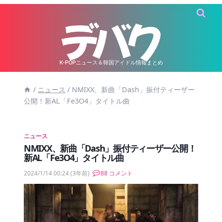
内
容
を
ス
キ
K-POPニュース＆韓国アイドル情報まとめ
ッ
/
ニュース
/
NMIXX、新曲「Dash」振付ティーザー
プ
公開！新AL「Fe3O4」タイトル曲
ニュース
NMIXX、新曲「Dash」振付ティーザー公開！
新AL「Fe3O4」タイトル曲
2024/1/14 00:24
(3年前)
88 コメント