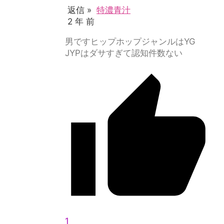
返信 »
特濃青汁
2 年 前
男ですヒップホップジャンルはYG
JYPはダサすぎて認知件数ない
1