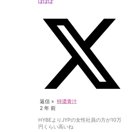
ぽぽぽ
返信 »
特濃青汁
2 年 前
HYBEよりJYPの女性社員の方が10万
円くらい高いね