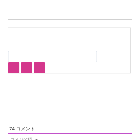
74
コメント
"いいね"順