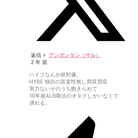
返信 »
アンポンタン（サル）
2 年 前
ハイブなんか絶対嫌。
HYBE 独自の音楽性無し買収買収
実力ないそのうち飽きられて
10年後ALB商法のオタクしかいなくて
潰れる。