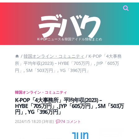
内
容
を
ス
キ
K-POPニュース＆韓国アイドル情報まとめ
ッ
/
韓国オンライン・コミュニティ
/
K-POP「4大事務
プ
所」平均年収(2023) – HYBE「705万円」, JYP「605万
円」, SM「503万円」, YG「396万円」
韓国オンライン・コミュニティ
K-POP「4大事務所」平均年収(2023) –
HYBE「705万円」, JYP「605万円」, SM「503万
円」, YG「396万円」
2024/1/5 18:20
(3年前)
74 コメント