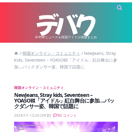
内
容
を
ス
キ
K-POPニュース＆韓国アイドル情報まとめ
ッ
/
韓国オンライン・コミュニティ
/
NewJeans, Stray
プ
kids, Seventeen – YOASOBI「アイドル」紅白舞台に参
加….バックダンサー姿、韓国で話題に
韓国オンライン・コミュニティ
NewJeans, Stray kids, Seventeen –
YOASOBI「アイドル」紅白舞台に参加….バッ
クダンサー姿、韓国で話題に
2024/1/1 13:24
(3年前)
92 コメント