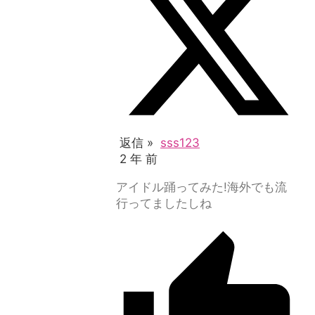
返信 »
sss123
2 年 前
アイドル踊ってみた!海外でも流
行ってましたしね