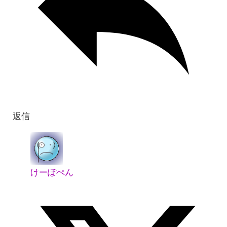
返信
けーぽぺん