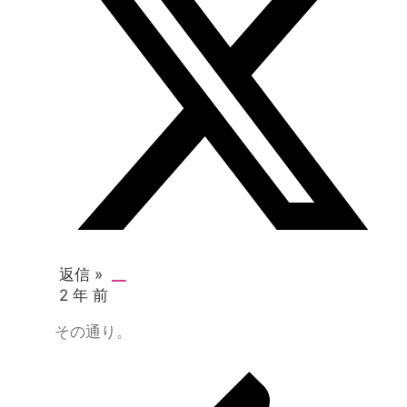
返信 »
__
2 年 前
その通り。