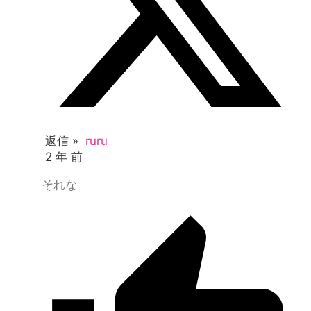
返信 »
ruru
2 年 前
それな