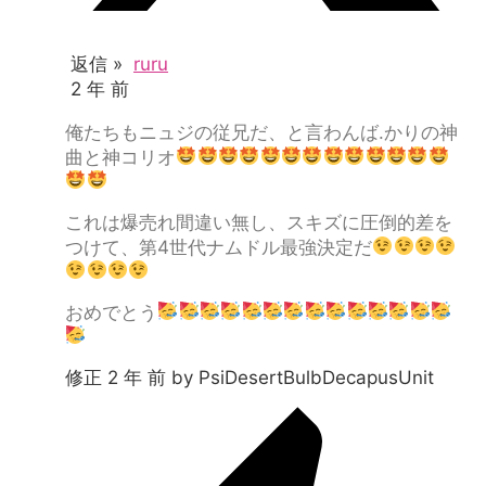
返信 »
ruru
2 年 前
俺たちもニュジの従兄だ、と言わんば.かりの神
曲と神コリオ
これは爆売れ間違い無し、スキズに圧倒的差を
つけて、第4世代ナムドル最強決定だ
おめでとう
修正 2 年 前 by PsiDesertBulbDecapusUnit