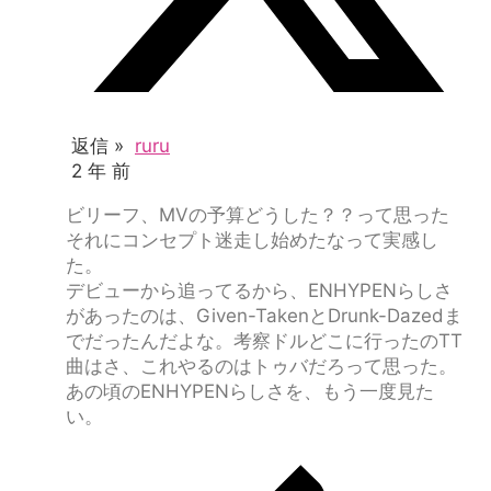
返信 »
ruru
2 年 前
ビリーフ、MVの予算どうした？？って思った
それにコンセプト迷走し始めたなって実感し
た。
デビューから追ってるから、ENHYPENらしさ
があったのは、Given-TakenとDrunk-Dazedま
でだったんだよな。考察ドルどこに行ったのTT
曲はさ、これやるのはトゥバだろって思った。
あの頃のENHYPENらしさを、もう一度見た
い。