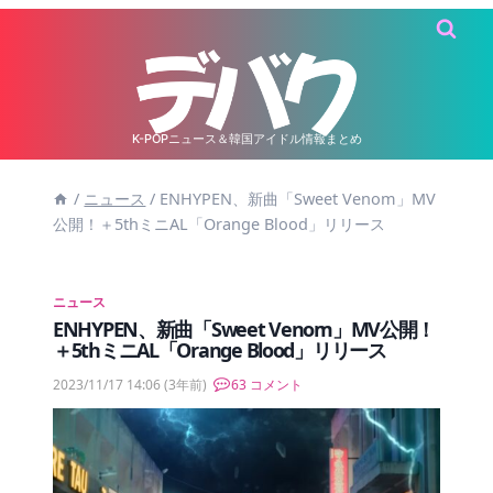
内
容
を
ス
キ
K-POPニュース＆韓国アイドル情報まとめ
ッ
/
ニュース
/
ENHYPEN、新曲「Sweet Venom」MV
プ
公開！＋5thミニAL「Orange Blood」リリース
ニュース
ENHYPEN、新曲「Sweet Venom」MV公開！
＋5thミニAL「Orange Blood」リリース
2023/11/17 14:06
(3年前)
63 コメント