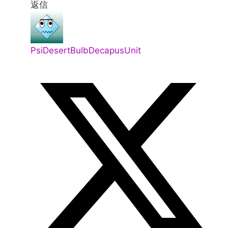
返信
PsiDesertBulbDecapusUnit