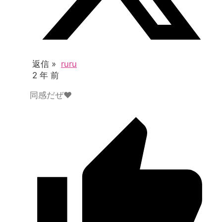
返信 »
ruru
2 年 前
同感だぜ♥️