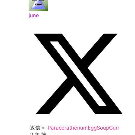
june
返信 »
ParaceratheriumEggSoupCurr
2 年 前