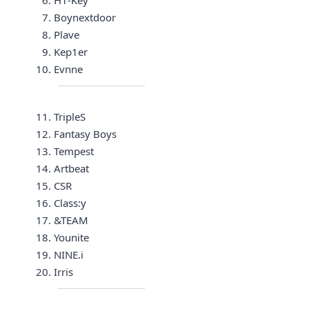
H1-Key
Boynextdoor
Plave
Kep1er
Evnne
TripleS
Fantasy Boys
Tempest
Artbeat
CSR
Class:y
&TEAM
Younite
NINE.i
Irris