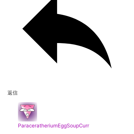
返信
ParaceratheriumEggSoupCurr