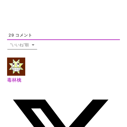
29
コメント
"いいね"順
毒林檎