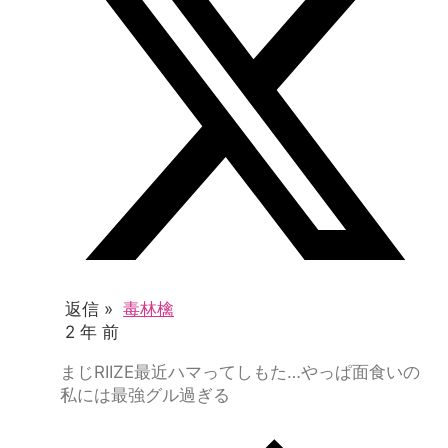
返信 »
毒林檎
2 年 前
まじRIIZE最近ハマってしもた…やっぱ面食いの
私には最強グル過ぎる