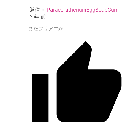
返信 »
ParaceratheriumEggSoupCurr
2 年 前
またフリアエか