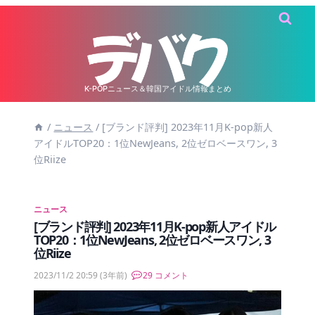
内
容
を
ス
キ
K-POPニュース＆韓国アイドル情報まとめ
ッ
/
ニュース
/
[ブランド評判] 2023年11月K-pop新人
プ
アイドルTOP20：1位NewJeans, 2位ゼロベースワン, 3
位Riize
ニュース
[ブランド評判] 2023年11月K-pop新人アイドル
TOP20：1位NewJeans, 2位ゼロベースワン, 3
位Riize
2023/11/2 20:59
(3年前)
29 コメント