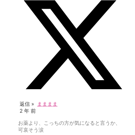
返信 »
まままま
2 年 前
お薬より、こっちの方が気になると言うか、
可哀そう涙