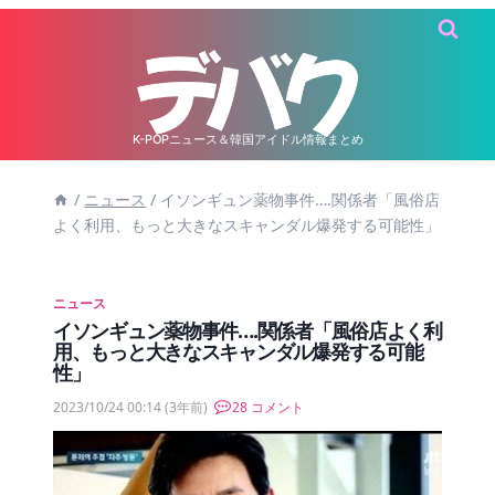
内
容
を
ス
キ
K-POPニュース＆韓国アイドル情報まとめ
ッ
/
ニュース
/
イソンギュン薬物事件….関係者「風俗店
プ
よく利用、もっと大きなスキャンダル爆発する可能性」
ニュース
イソンギュン薬物事件….関係者「風俗店よく利
用、もっと大きなスキャンダル爆発する可能
性」
2023/10/24 00:14
(3年前)
28 コメント