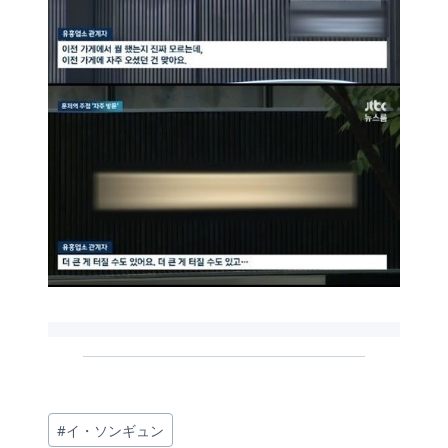
投
#
イ・ソンギュン
稿