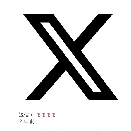
返信 »
まままま
2 年 前