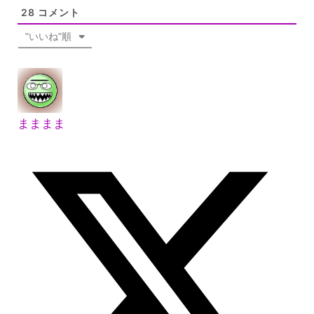
28
コメント
"いいね"順
まままま