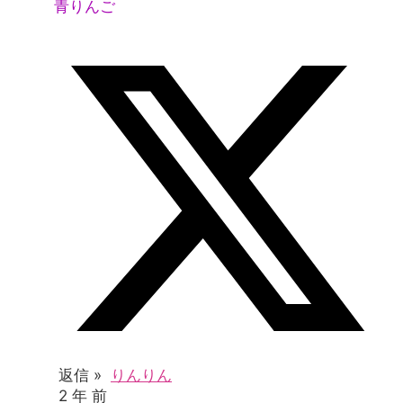
青りんご
返信 »
りんりん
2 年 前