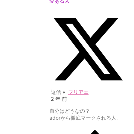
愛ある人
返信 »
フリアエ
2 年 前
自分はどうなの？
adorから徹底マークされる人。