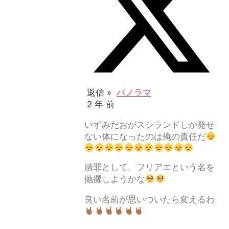
返信 »
パノラマ
2 年 前
いずみだおがスシランドしか発せ
ない体になったのは俺の責任だ
贖罪として、フリアエという名を
抛擲しようかな
良い名前が思いついたら変えるわ