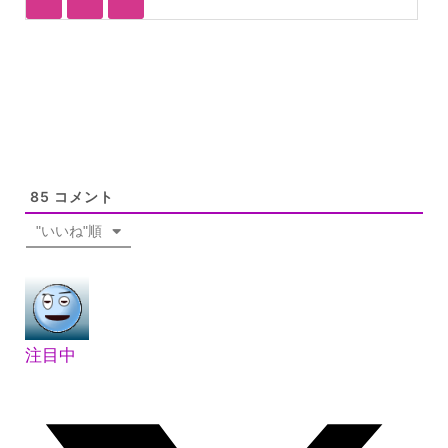
85
コメント
"いいね"順
注目中