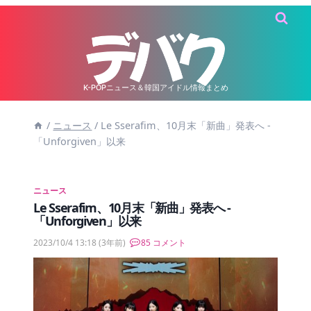
内
容
を
ス
キ
K-POPニュース＆韓国アイドル情報まとめ
ッ
/
ニュース
/
Le Sserafim、10月末「新曲」発表へ -
プ
「Unforgiven」以来
ニュース
Le Sserafim、10月末「新曲」発表へ -
「Unforgiven」以来
2023/10/4 13:18
(3年前)
85 コメント