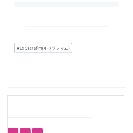
投
#
Le Sserafim(ルセラフィム)
稿
タ
グ: