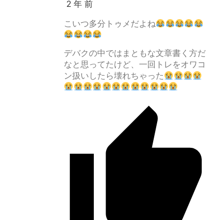
2 年 前
こいつ多分トゥメだよね
デバクの中ではまともな文章書く方だ
なと思ってたけど、一回トレをオワコ
ン扱いしたら壊れちゃった