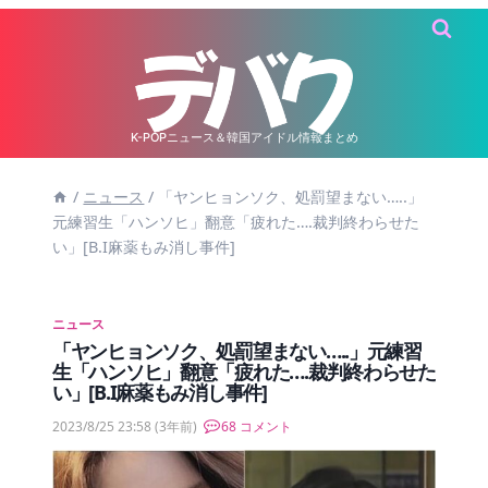
内
容
を
ス
キ
K-POPニュース＆韓国アイドル情報まとめ
ッ
/
ニュース
/
「ヤンヒョンソク、処罰望まない…..」
プ
元練習生「ハンソヒ」翻意「疲れた….裁判終わらせた
い」[B.I麻薬もみ消し事件]
ニュース
「ヤンヒョンソク、処罰望まない…..」元練習
生「ハンソヒ」翻意「疲れた….裁判終わらせた
い」[B.I麻薬もみ消し事件]
2023/8/25 23:58
(3年前)
68 コメント