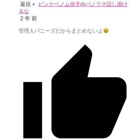
返信 »
ピンクベノム佳子@パノラマ話し掛け
るな
2 年 前
管理人バニーズだからまとめないよ