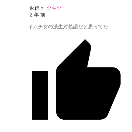
返信 »
ツキツ
2 年 前
キムチ女の派生対義語だと思ってた