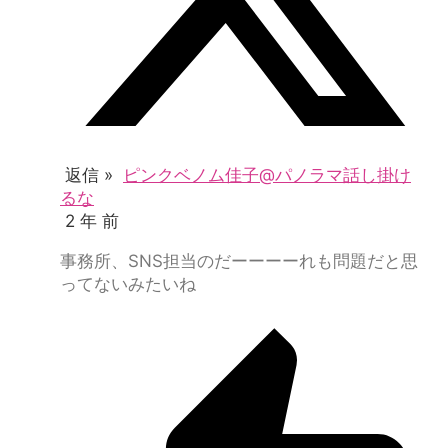
返信 »
ピンクベノム佳子@パノラマ話し掛け
るな
2 年 前
事務所、SNS担当のだーーーーれも問題だと思
ってないみたいね