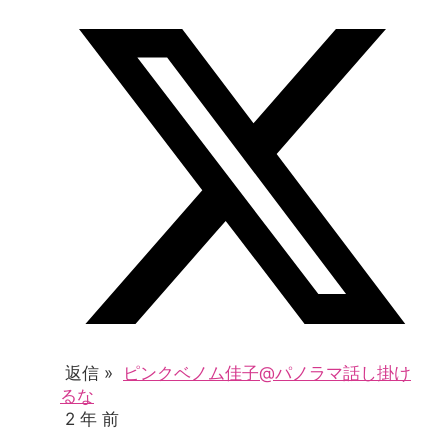
返信 »
ピンクベノム佳子@パノラマ話し掛け
るな
2 年 前