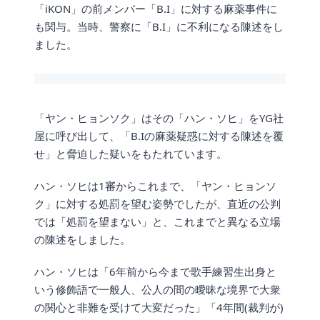
「iKON」の前メンバー「B.I」に対する麻薬事件に
も関与。当時、警察に「B.I」に不利になる陳述をし
ました。
「ヤン・ヒョンソク」はその「ハン・ソヒ」をYG社
屋に呼び出して、「B.Iの麻薬疑惑に対する陳述を覆
せ」と脅迫した疑いをもたれています。
ハン・ソヒは1審からこれまで、「ヤン・ヒョンソ
ク」に対する処罰を望む姿勢でしたが、直近の公判
では「処罰を望まない」と、これまでと異なる立場
の陳述をしました。
ハン・ソヒは「6年前から今まで歌手練習生出身と
いう修飾語で一般人、公人の間の曖昧な境界で大衆
の関心と非難を受けて大変だった」「4年間(裁判が)