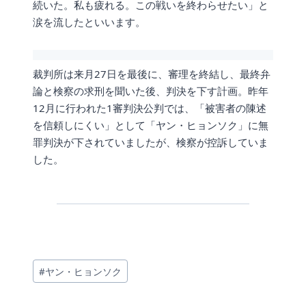
続いた。私も疲れる。この戦いを終わらせたい」と
涙を流したといいます。
裁判所は来月27日を最後に、審理を終結し、最終弁
論と検察の求刑を聞いた後、判決を下す計画。昨年
12月に行われた1審判決公判では、「被害者の陳述
を信頼しにくい」として「ヤン・ヒョンソク」に無
罪判決が下されていましたが、検察が控訴していま
した。
投
#
ヤン・ヒョンソク
稿
タ