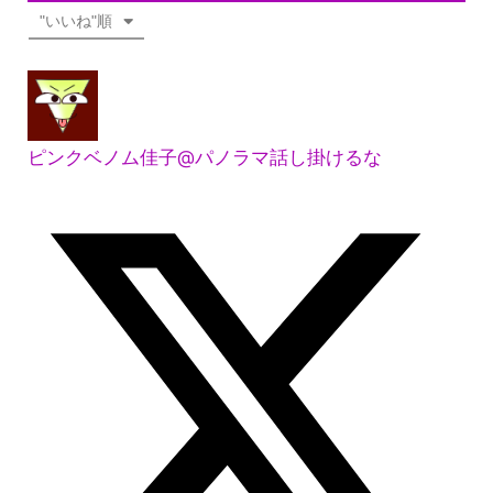
"いいね"順
ピンクベノム佳子@パノラマ話し掛けるな