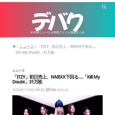
内
容
を
ス
キ
K-POPニュース＆韓国アイドル情報まとめ
ッ
/
ニュース
/
「ITZY」初日売上、NMIXX下回る….
プ
「Kill My Doubt」31万枚
ニュース
「ITZY」初日売上、NMIXX下回る….「Kill My
Doubt」31万枚
2023/8/1 13:35
(3年前)
164 コメント