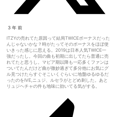
3 年 前
ITZYの売れてた原因って結局TWICEボーナスだった
んじゃないかな？時がたってそのボーナスをほぼ使
いきった感じに思える。2019は日本人気TWICE一
強だったし。今回の曲も初期に出してたら普通に売
れてたと思うし。マピア期以降も一応多くファンは
ついてたんだけど曲が微妙過ぎて多分他にお気にグ
ル見つけたらすぐそこいくぐらいに地盤ゆるゆるだ
ったのをIVE,ニュジ、ルセラがとどめ刺した。あと
リュジヘチャの件も地味に効いてる気がする。