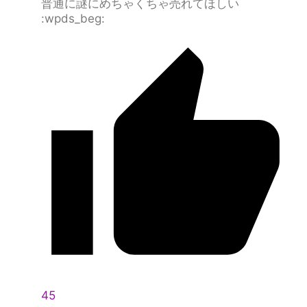
普通に謎にめちゃくちゃ売れてほしい
:wpds_beg:
45