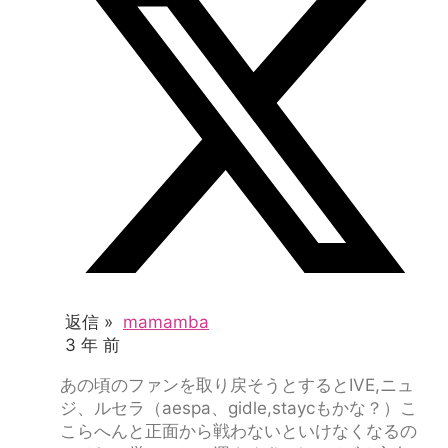
返信 »
mamamba
3 年 前
あの頃のファンを取り戻そうとすると
IVE,ニュ
ジ、ルセラ（aespa、gidle,staycもかな？）こ
こらへんと正面から戦わないといけなくなるの