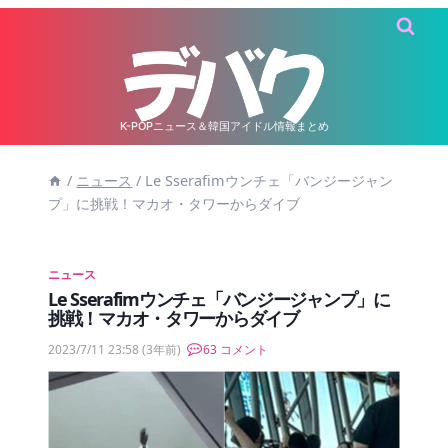
内
容
を
ス
キ
K-POPニュース＆韓国アイドル情報まとめ
ッ
/
ニュース
/
Le Sserafimウンチェ「バンジージャン
プ
プ」に挑戦！マカオ・タワーからダイブ
ニュース
Le Sserafimウンチェ「バンジージャンプ」に
挑戦！マカオ・タワーからダイブ
2023/7/11 23:58
(3年前)
63 コメント