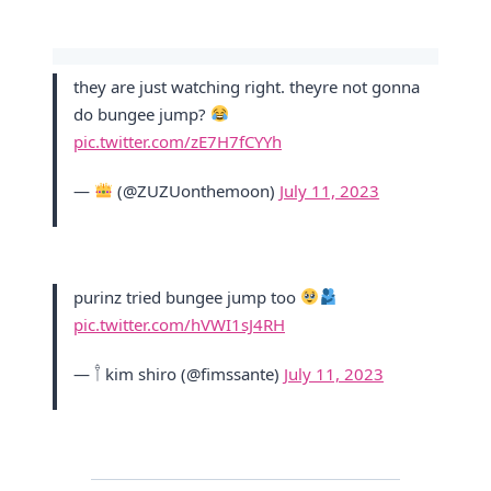
they are just watching right. theyre not gonna
do bungee jump?
pic.twitter.com/zE7H7fCYYh
—
(@ZUZUonthemoon)
July 11, 2023
purinz tried bungee jump too
pic.twitter.com/hVWI1sJ4RH
— 𓍙 kim shiro (@fimssante)
July 11, 2023