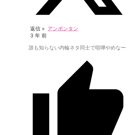
返信 »
アンポンタン
3 年 前
誰も知らない内輪ネタ同士で喧嘩やめなー