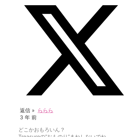
返信 »
ららら
3 年 前
どこかおもろいん？
Treasureの”おものり”まねしないでね