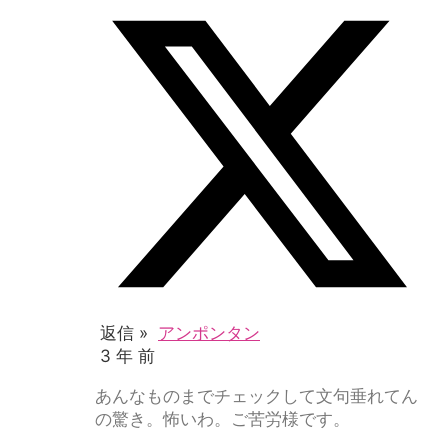
返信 »
アンポンタン
3 年 前
あんなものまでチェックして文句垂れてん
の驚き。怖いわ。ご苦労様です。