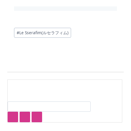
投
#
Le Sserafim(ルセラフィム)
稿
タ
グ: