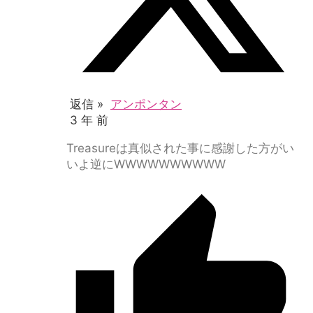
返信 »
アンポンタン
3 年 前
Treasureは真似された事に感謝した方がい
いよ逆にWWWWWWWWWW