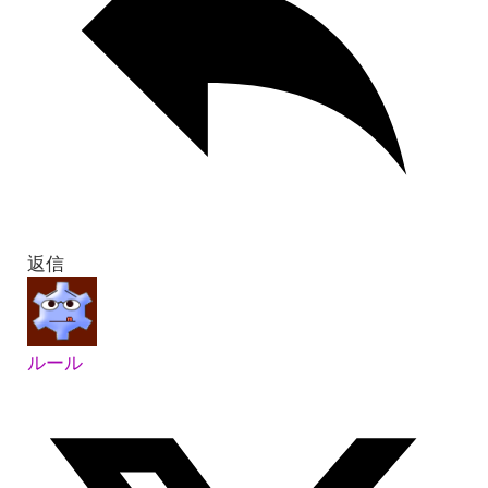
返信
ルール