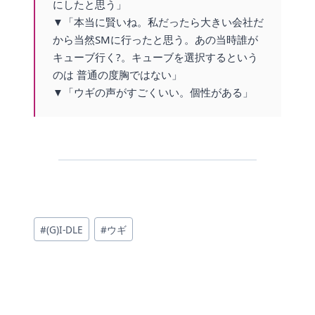
にしたと思う」
▼「本当に賢いね。私だったら大きい会社だ
から当然SMに行ったと思う。あの当時誰が
キューブ行く?。キューブを選択するという
のは 普通の度胸ではない」
▼「ウギの声がすごくいい。個性がある」
投
#
(G)I-DLE
#
ウギ
稿
タ
グ: