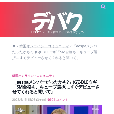
内
容
を
ス
キ
K-POPニュース＆韓国アイドル情報まとめ
ッ
/
韓国オンライン・コミュニティ
/
「aespaメンバー
プ
だったかも?」(G)I-DLEウギ「SM合格も、キューブ選
択….すぐデビューさせてくれると聞いて」
韓国オンライン・コミュニティ
「aespaメンバーだったかも?」(G)I-DLEウギ
「SM合格も、キューブ選択….すぐデビューさ
せてくれると聞いて」
2023/6/15 15:08
(3年前)
24 コメント