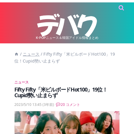
内
容
を
ス
キ
K-POPニュース＆韓国アイドル情報まとめ
ッ
/
ニュース
/
Fifty Fifty「米ビルボードHot100」19
プ
位！Cupid勢い止まらず
ニュース
Fifty Fifty「米ビルボードHot100」19位！
Cupid勢い止まらず
2023/5/10 13:45
(3年前)
20 コメント