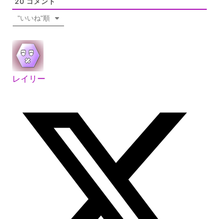
20
コメント
"いいね"順
レイリー