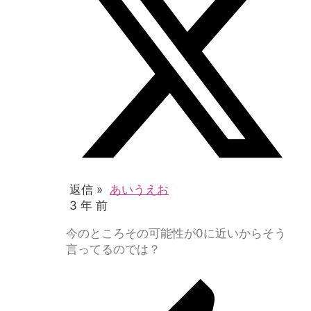
返信 »
あいうえお
3 年 前
今のところその可能性が0に近いからそう
言ってるのでは？