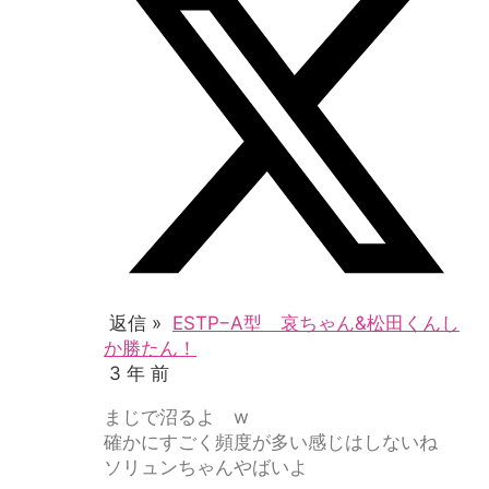
返信 »
ESTP−A型 哀ちゃん&松田くんし
か勝たん！
3 年 前
まじで沼るよ w
確かにすごく頻度が多い感じはしないね
ソリュンちゃんやばいよ