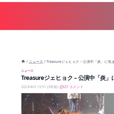
内
容
を
ス
キ
ッ
プ
/
ニュース
/
Treasureジェヒョク – 公演中「炎」に
ニュース
Treasureジェヒョク – 公演中「
2023/4/3 13:51
(3年前)
27 コメント