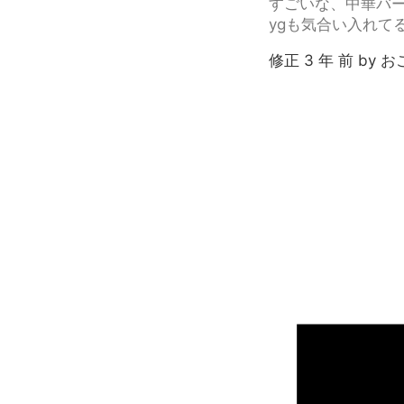
すごいな、中華バー
ygも気合い入れて
修正 3 年 前 by 