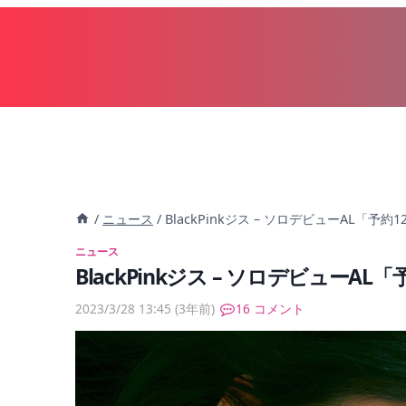
内
容
を
ス
キ
ッ
プ
/
ニュース
/
BlackPinkジス – ソロデビューAL「予
ニュース
BlackPinkジス – ソロデビューAL
2023/3/28 13:45
(3年前)
16 コメント