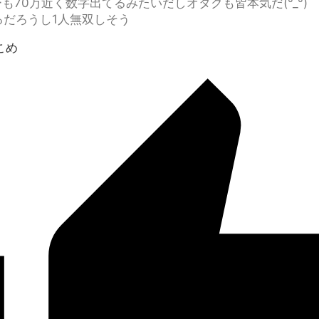
も70万近く数字出てるみたいだしオタクも皆本気だ(°_°)
るだろうし1人無双しそう
おこめ