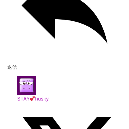
返信
STAY
husky