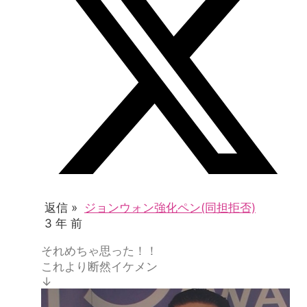
返信 »
ジョンウォン強化ペン(同担拒否)
3 年 前
それめちゃ思った！！
これより断然イケメン
↓