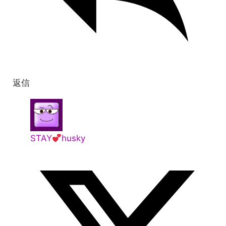
返信
STAY
husky