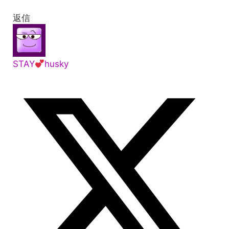
返信
STAY
husky