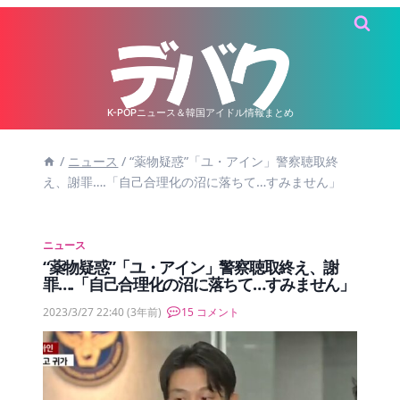
内
容
を
ス
キ
K-POPニュース＆韓国アイドル情報まとめ
ッ
/
ニュース
/
“薬物疑惑”「ユ・アイン」警察聴取終
プ
え、謝罪….「自己合理化の沼に落ちて…すみません」
ニュース
“薬物疑惑”「ユ・アイン」警察聴取終え、謝
罪….「自己合理化の沼に落ちて…すみません」
2023/3/27 22:40
(3年前)
15 コメント