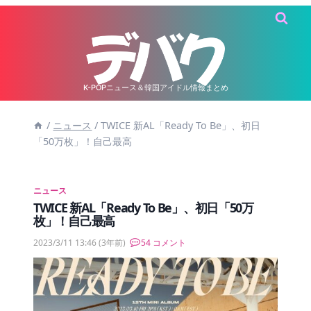
内
容
を
ス
キ
K-POPニュース＆韓国アイドル情報まとめ
ッ
/
ニュース
/
TWICE 新AL「Ready To Be」、初日
プ
「50万枚」！自己最高
ニュース
TWICE 新AL「Ready To Be」、初日「50万
枚」！自己最高
2023/3/11 13:46
(3年前)
54 コメント