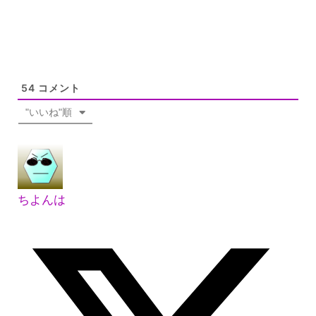
54
コメント
"いいね"順
ちよんは