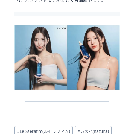
投
#
Le Sserafim(ルセラフィム)
#
カズハ(Kazuha)