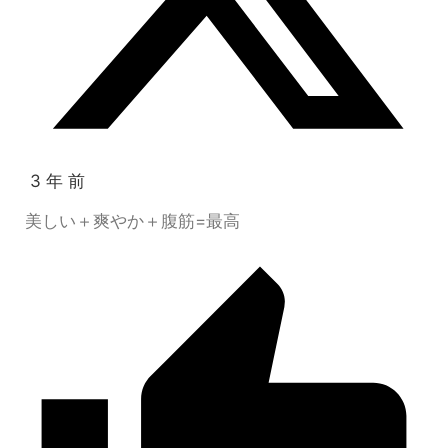
3 年 前
美しい＋爽やか＋腹筋=最高