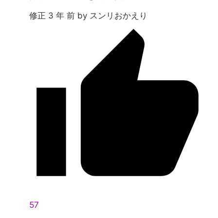
修正 3 年 前 by スンリおかえり
57