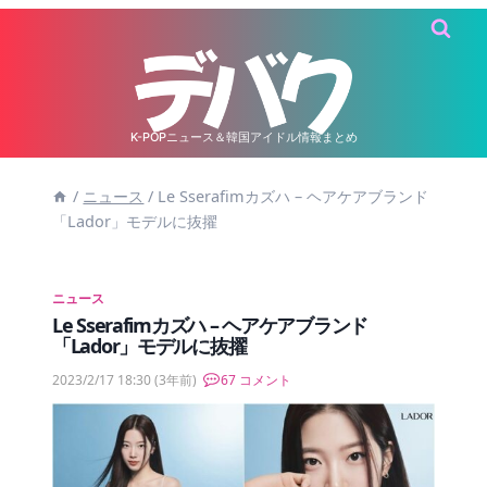
内
容
を
ス
キ
K-POPニュース＆韓国アイドル情報まとめ
ッ
/
ニュース
/
Le Sserafimカズハ – ヘアケアブランド
プ
「Lador」モデルに抜擢
ニュース
Le Sserafimカズハ – ヘアケアブランド
「Lador」モデルに抜擢
2023/2/17 18:30
(3年前)
67 コメント