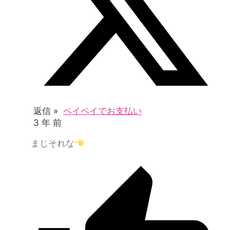
返信 »
ペイペイでお支払い
3 年 前
まじそれな