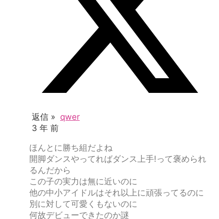
返信 »
qwer
3 年 前
ほんとに勝ち組だよね
開脚ダンスやってればダンス上手!って褒められ
るんだから
この子の実力は無に近いのに
他の中小アイドルはそれ以上に頑張ってるのに
別に対して可愛くもないのに
何故デビューできたのか謎