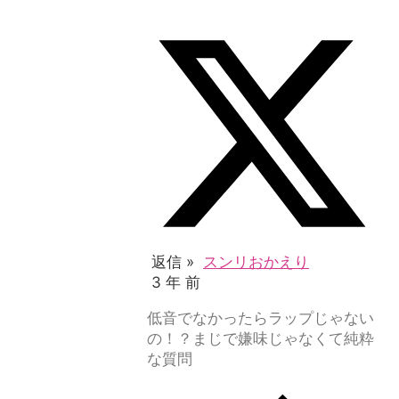
返信 »
スンリおかえり
3 年 前
低音でなかったらラップじゃない
の！？まじで嫌味じゃなくて純粋
な質問