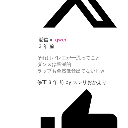
返信 »
qwer
3 年 前
それはバレエが一流ってこと
ダンスは壊滅的
ラップも全然低音出てないしw
修正 3 年 前 by スンリおかえり