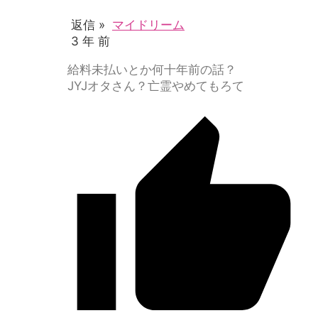
返信 »
マイドリーム
3 年 前
給料未払いとか何十年前の話？
JYJオタさん？亡霊やめてもろて