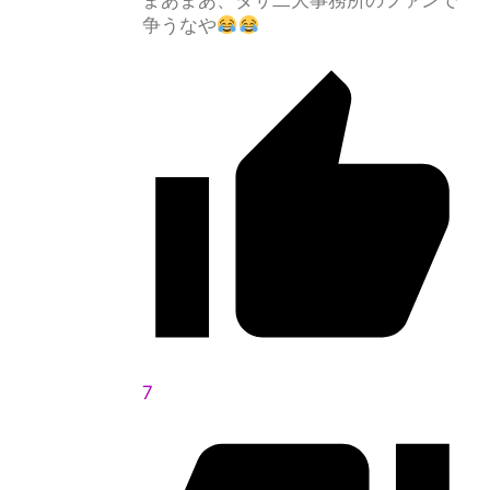
まあまあ、ダサ二大事務所のファンで
争うなや
7