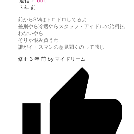
返信 »
bbb
3 年 前
前からSMはドロドロしてるよ
差別やら冷遇やらスタッフ・アイドルの給料払
わないやら
そりゃ恨み買うわ
誰がイ・スマンの意見聞くのって感じ
修正 3 年 前 by マイドリーム