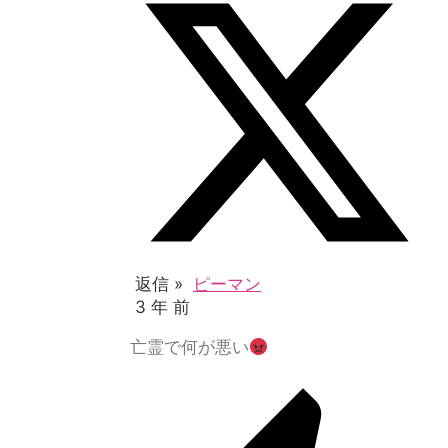
返信 »
ピーマン
3 年 前
亡霊で何が悪い