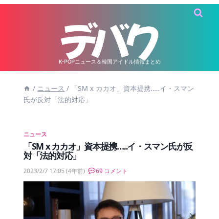
内
容
を
ス
キ
K-POPニュース＆韓国アイドル情報まとめ
ッ
/
ニュース
/
「SM x カカオ」資本提携…..イ・スマン
プ
氏が反対「法的対応」
ニュース
「SM x カカオ」資本提携…..イ・スマン氏が反
対「法的対応」
2023/2/7 17:05
(4年前)
69 コメント