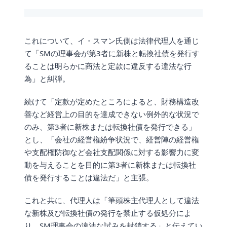
これについて、イ・スマン氏側は法律代理人を通じ
て「SMの理事会が第3者に新株と転換社債を発行す
ることは明らかに商法と定款に違反する違法な行
為」と糾弾。
続けて「定款が定めたところによると、財務構造改
善など経営上の目的を達成できない例外的な状況で
のみ、第3者に新株または転換社債を発行できる」
とし、「会社の経営権紛争状況で、経営陣の経営権
や支配権防御など会社支配関係に対する影響力に変
動を与えることを目的に第3者に新株または転換社
債を発行することは違法だ」と主張。
これと共に、代理人は「筆頭株主代理人として違法
な新株及び転換社債の発行を禁止する仮処分によ
り、SM理事会の違法な試みを封鎖する」と伝えてい