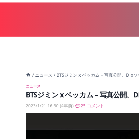
内
容
を
ス
キ
ッ
プ
/
ニュース
/
BTSジミン x ベッカム – 写真公開、Dio
ニュース
BTSジミン x ベッカム – 写真公開、
2023/1/21 16:30
(4年前)
25 コメント