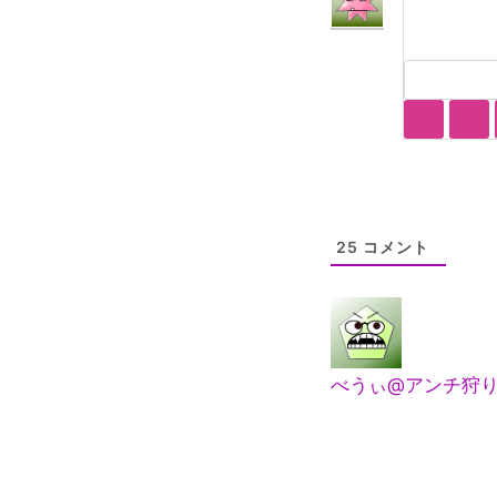
25
コメント
べうぃ@アンチ狩