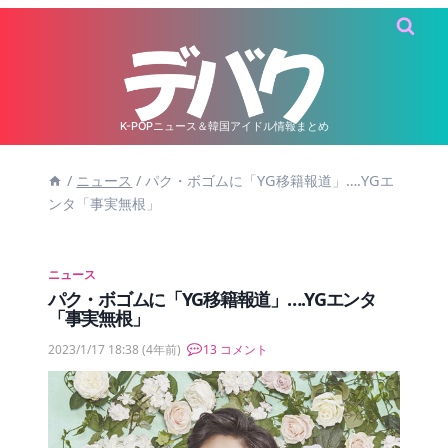
内
容
を
ス
キ
K-POPニュース＆韓国アイドル情報まとめ
ッ
/
ニュース
/
パク・ボゴムに「YG移籍報道」….YGエ
プ
ンタ「事実無根」
ニュース
パク・ボゴムに「YG移籍報道」….YGエンタ
「事実無根」
2023/1/17 18:38
(4年前)
13 コメント