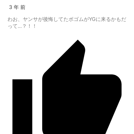
3 年 前
わお、ヤンサが後悔してたボゴムがYGに来るかもだ
って…？！！