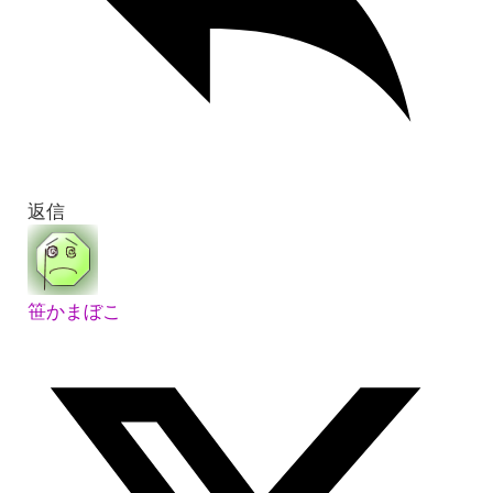
返信
笹かまぼこ