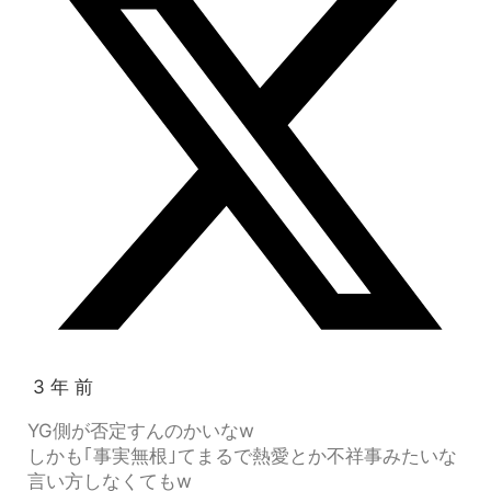
3 年 前
YG側が否定すんのかいなw
しかも｢事実無根｣てまるで熱愛とか不祥事みたいな
言い方しなくてもw