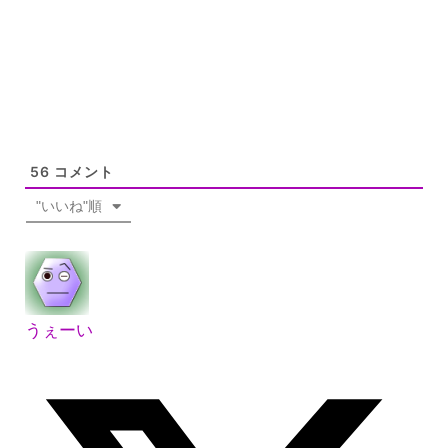
56
コメント
"いいね"順
うぇーい