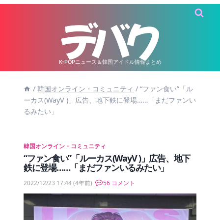
内
容
を
ス
キ
K-POPニュース＆韓国アイドル情報まとめ
ッ
/
韓国オンライン・コミュニティ
/
“ファン食い”「ル
プ
ーカス(WayV )」広告、地下鉄に登場……「まだファンい
るみたい」
韓国オンライン・コミュニティ
“ファン食い”「ルーカス(WayV )」広告、地下
鉄に登場……「まだファンいるみたい」
2022/12/23 17:44
(4年前)
56 コメント