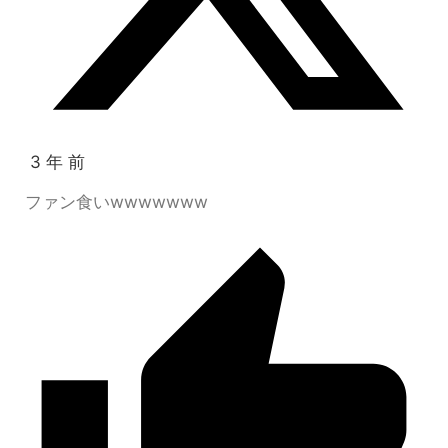
3 年 前
ファン食いwwwwwww