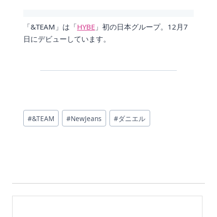
「&TEAM」は「
HYBE
」初の日本グループ。12月7
日にデビューしています。
投
#
&TEAM
#
NewJeans
#
ダニエル
稿
タ
グ: