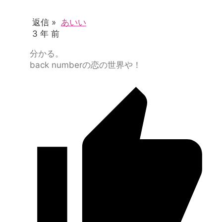
返信 »
あいい
3 年 前
分かる。
back numberの恋の世界や！