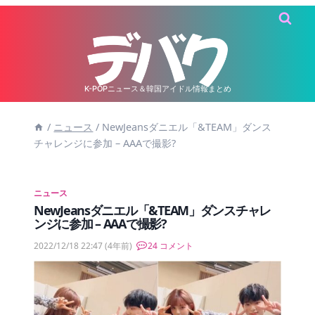
内
容
を
ス
キ
K-POPニュース＆韓国アイドル情報まとめ
ッ
/
ニュース
/
NewJeansダニエル「&TEAM」ダンス
プ
チャレンジに参加 – AAAで撮影?
ニュース
NewJeansダニエル「&TEAM」ダンスチャレ
ンジに参加 – AAAで撮影?
2022/12/18 22:47
(4年前)
24 コメント