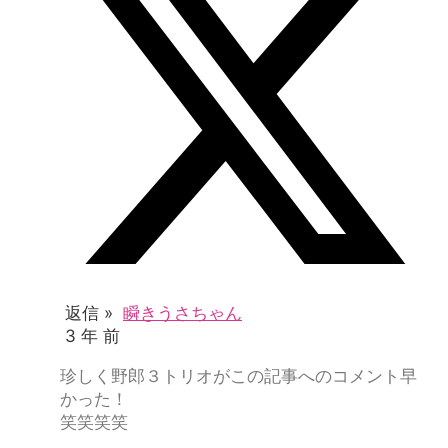
返信 »
瞬きうさちゃん
3 年 前
珍しく野郎３トリオがこの記事へのコメント早
かった！
笑笑笑笑