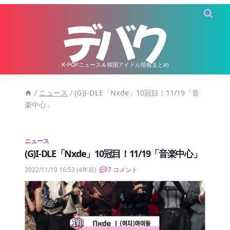
内
容
を
ス
キ
K-POPニュース＆韓国アイドル情報まとめ
ッ
/
ニュース
/
(G)I-DLE「Nxde」10冠目！11/19「音
プ
楽中心」
ニュース
(G)I-DLE「Nxde」10冠目！11/19「音楽中心」
2022/11/19 16:53
(4年前)
7 コメント