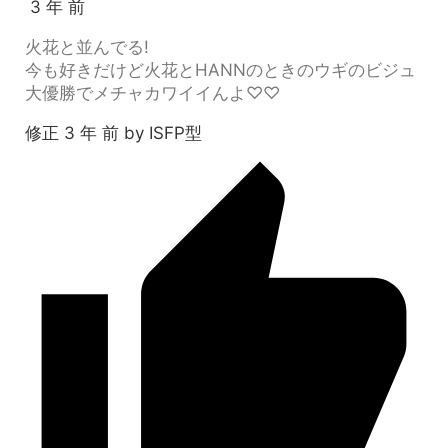
3 年 前
火花と並んでる!
今も好きだけど火花とHANNのときのウギのビジュ
大優勝でメチャカワイイんよ♡♡
修正 3 年 前 by ISFP型