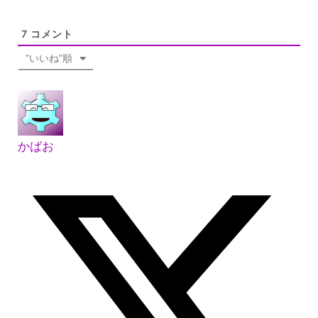
7
コメント
"いいね"順
かばお