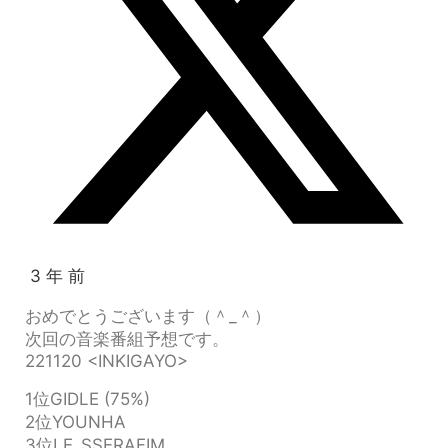
3 年 前
おめでとうございます（＾_＾）
次回の音楽番組予想です。
221120 <INKIGAYO>
1位GIDLE (75%)
2位YOUNHA
3位LE_SSERAFIM