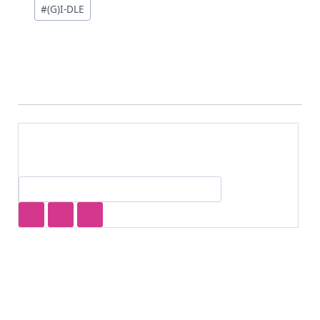
投
#
(G)I-DLE
稿
タ
グ: