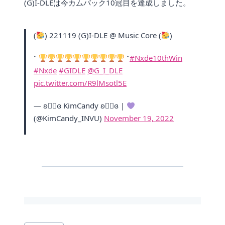
(G)I-DLEは今カムバック10冠目を達成しました。
(
) 221119 (G)I-DLE @ Music Core (
)
"
"
#Nxde10thWin
#Nxde
#GIDLE
@G_I_DLE
pic.twitter.com/R9lMsotl5E
— ʚ♡⃛ɞ KimCandy ʚ♡⃛ɞ |
(@KimCandy_INVU)
November 19, 2022