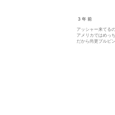
3 年 前
アッシャー来てる
アメリカではめっ
だから尚更ブルピン