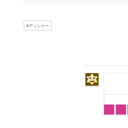
投
#
アッシャー
稿
タ
グ: