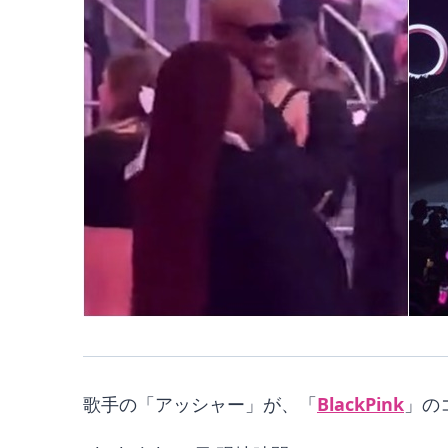
歌手の「アッシャー」が、「
BlackPink
」の