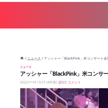
内
容
を
ス
キ
ッ
プ
/
ニュース
/
アッシャー「BlackPink」米コンサート
ニュース
アッシャー「BlackPink」米コン
2022/11/4 13:57
(4年前)
22 コメント