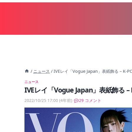
内
容
を
ス
キ
ッ
プ
/
ニュース
/
IVEレイ「Vogue Japan」表紙飾る – K
ニュース
IVEレイ「Vogue Japan」表紙飾る 
2022/10/25 17:00
(4年前)
29 コメント