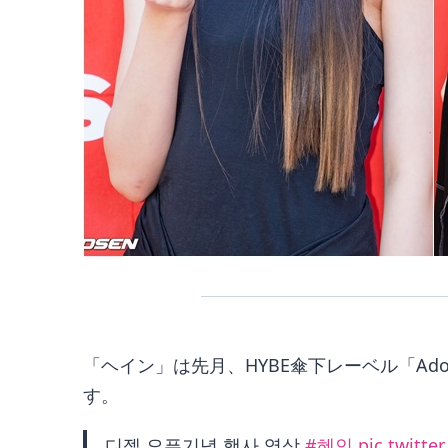
「ヘイン」は先月、HYBE傘下レーベル「Ad
す。
디젤 오픈기념 행사 영상
#혜인
pic.twitte