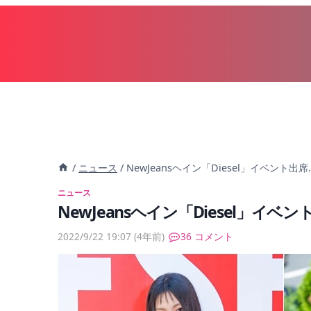
内
容
を
ス
キ
ッ
プ
/
ニュース
/
NewJeansヘイン「Diesel」イベン
ニュース
NewJeansヘイン「Diesel」
2022/9/22 19:07
(4年前)
36 コメント