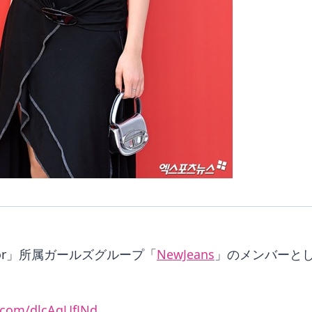
or」所属ガールズグループ「
NewJeans
」のメンバーとし
r.com/dlcAqUfJNd