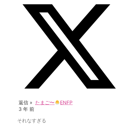
返信 »
たまご〜
ENFP
3 年 前
それなすぎる