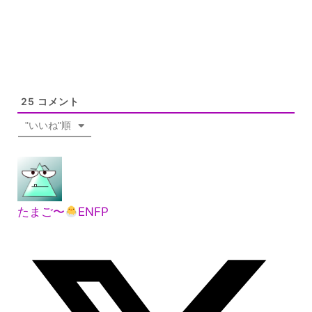
25
コメント
"いいね"順
たまご〜
ENFP