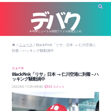
内
容
を
ス
キ
K-POPニュース＆韓国アイドル情報まとめ
ッ
/
ニュース
/
BlackPink「リサ」日本 → 仁川空港に
プ
到着 – ハッキング騒動渦中
ニュース
BlackPink「リサ」日本 → 仁川空港に到着 – ハ
ッキング騒動渦中
2022/9/2 17:29
(4年前)
25 コメント