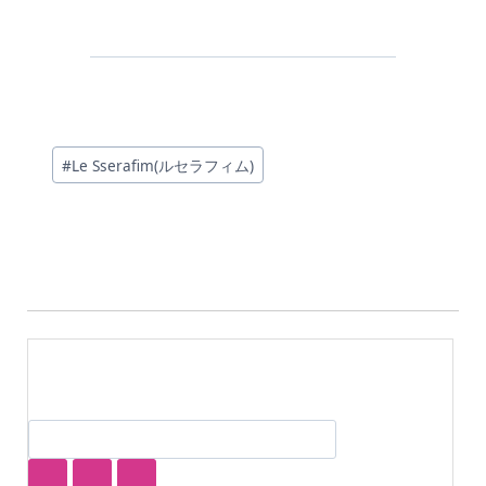
投
#
Le Sserafim(ルセラフィム)
稿
タ
グ: