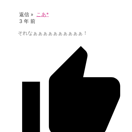
返信 »
こあ*
3 年 前
それなぁぁぁぁぁぁぁぁぁぁ！