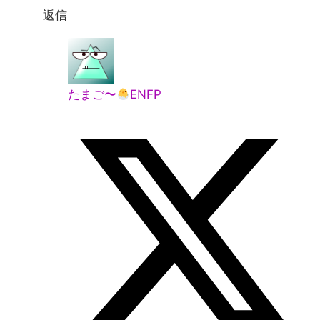
返信
たまご〜
ENFP