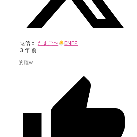
返信 »
たまご〜
ENFP
3 年 前
的確w