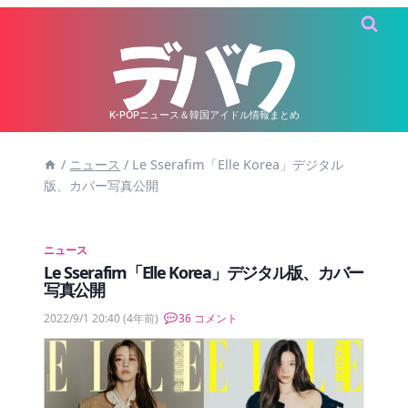
内
容
を
ス
キ
K-POPニュース＆韓国アイドル情報まとめ
ッ
/
ニュース
/
Le Sserafim「Elle Korea」デジタル
プ
版、カバー写真公開
ニュース
Le Sserafim「Elle Korea」デジタル版、カバー
写真公開
2022/9/1 20:40
(4年前)
36 コメント