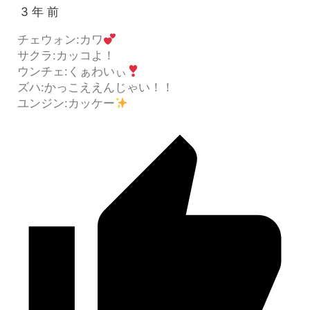
3 年 前
チェウォン:カワ
サクラ:カッコよ！
ウンチェ:くぁわいぃ
ズハ:かっこええんじゃい！！
ユンジン:カッケー