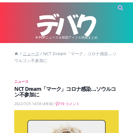
内
容
を
ス
キ
K-POPニュース＆韓国アイドル情報まとめ
ッ
/
ニュース
/
NCT Dream「マーク」コロナ感染….ソ
プ
ウルコン不参加に
ニュース
NCT Dream「マーク」コロナ感染….ソウルコ
ン不参加に
2022/7/25 14:58
(4年前)
19 コメント