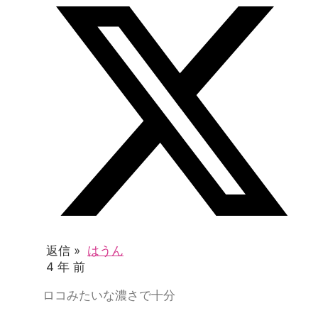
返信 »
はうん
4 年 前
ロコみたいな濃さで十分