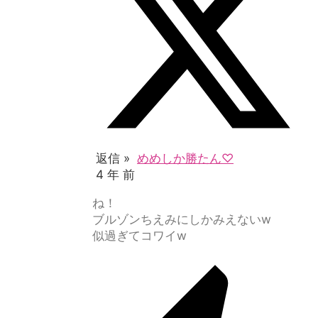
返信 »
めめしか勝たん♡
4 年 前
ね！
ブルゾンちえみにしかみえないw
似過ぎてコワイw