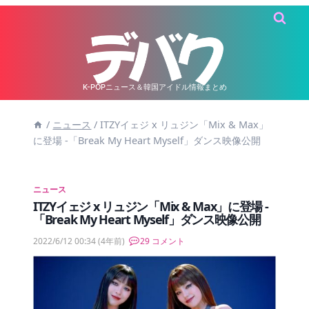
内
容
を
ス
キ
K-POPニュース＆韓国アイドル情報まとめ
ッ
/
ニュース
/
ITZYイェジ x リュジン「Mix & Max」
プ
に登場 -「Break My Heart Myself」ダンス映像公開
ニュース
ITZYイェジ x リュジン「Mix & Max」に登場 -
「Break My Heart Myself」ダンス映像公開
2022/6/12 00:34
(4年前)
29 コメント