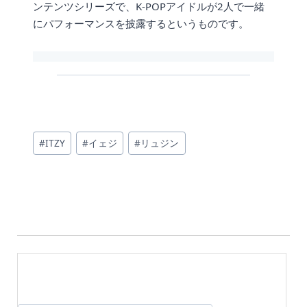
ンテンツシリーズで、K-POPアイドルが2人で一緒
にパフォーマンスを披露するというものです。
投
#
ITZY
#
イェジ
#
リュジン
稿
タ
グ: