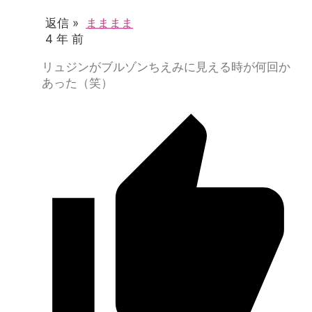
返信 »
まままま
4 年 前
リュジンがブルゾンちえみに見える時が何回か
あった（笑）