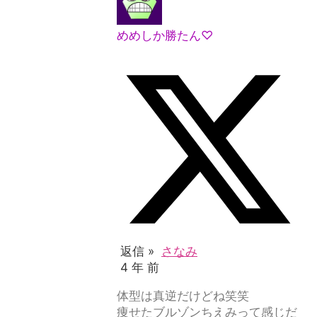
めめしか勝たん♡
返信 »
さなみ
4 年 前
体型は真逆だけどね笑笑
痩せたブルゾンちえみって感じだ