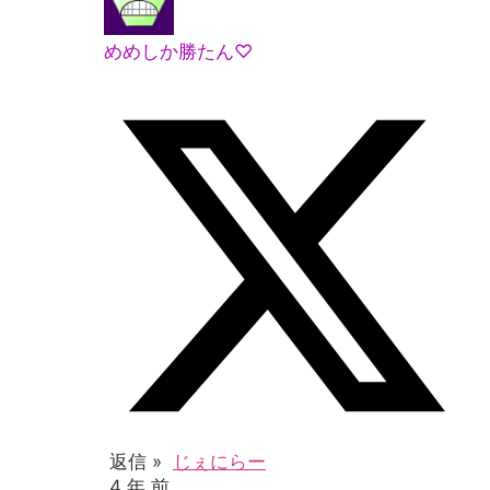
めめしか勝たん♡
返信 »
じぇにらー
4 年 前