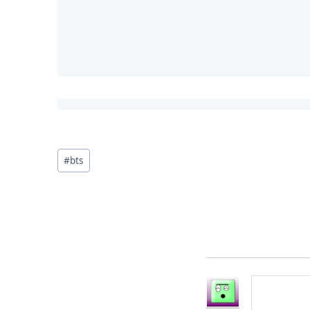
投
#
bts
稿
タ
グ: