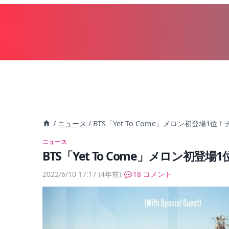
内
容
を
ス
キ
ッ
プ
/
ニュース
/
BTS「Yet To Come」メロン初登場1
ニュース
BTS「Yet To Come」メロン初登
2022/6/10 17:17
(4年前)
18 コメント