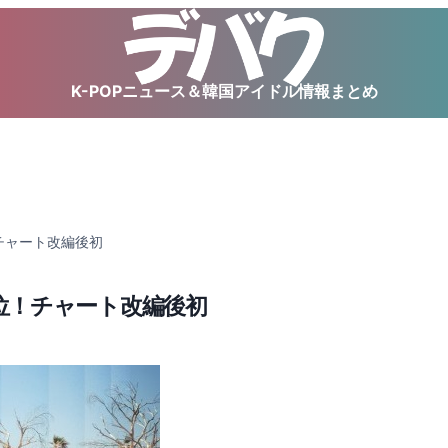
K-POPニュース＆韓国アイドル情報まとめ
位！チャート改編後初
場1位！チャート改編後初