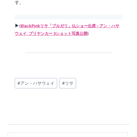
す。
▶
(
BlackPinkリサ「ブルガリ」仏ショー出席 – アン・ハサ
ウェイ, プリヤンカー 3ショット写真公開
)
投
#
アン・ハサウェイ
#
リサ
稿
タ
グ: