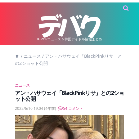
内
容
を
ス
キ
K-POPニュース＆韓国アイドル情報まとめ
ッ
/
ニュース
/
アン・ハサウェイ「BlackPinkリサ」と
プ
の2ショット公開
ニュース
アン・ハサウェイ「BlackPinkリサ」との2ショ
ット公開
2022/6/10 19:04
(4年前)
54 コメント