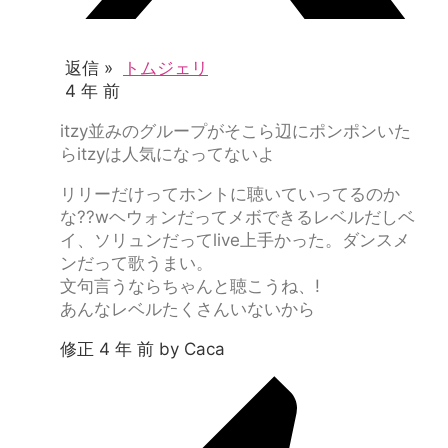
返信 »
トムジェリ
4 年 前
itzy並みのグループがそこら辺にポンポンいた
らitzyは人気になってないよ
リリーだけってホントに聴いていってるのか
な??wヘウォンだってメボできるレベルだしベ
イ、ソリュンだってlive上手かった。ダンスメ
ンだって歌うまい。
文句言うならちゃんと聴こうね、!
あんなレベルたくさんいないから
修正 4 年 前 by Caca