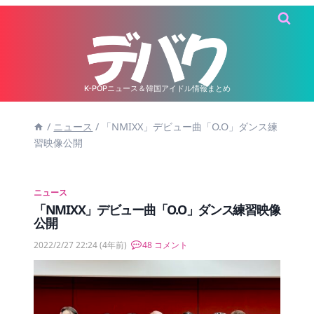
内
容
を
ス
キ
K-POPニュース＆韓国アイドル情報まとめ
ッ
/
ニュース
/
「NMIXX」デビュー曲「O.O」ダンス練
プ
習映像公開
ニュース
「NMIXX」デビュー曲「O.O」ダンス練習映像
公開
2022/2/27 22:24
(4年前)
48 コメント