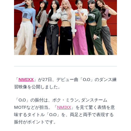
「
NMIXX
」が27日、デビュー曲「O.O」のダンス練
習映像を公開しました。
「O.O」の振付は、ポク・ミラン, ダンスチーム
MOTFなどが担当。「
NMIXX
」を見て驚く表情を意
味するタイトル「O.O」を、両足と両手で表現する
振付がポイントです。