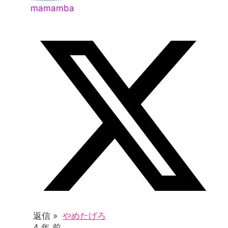
mamamba
返信 »
やめたげろ
4 年 前