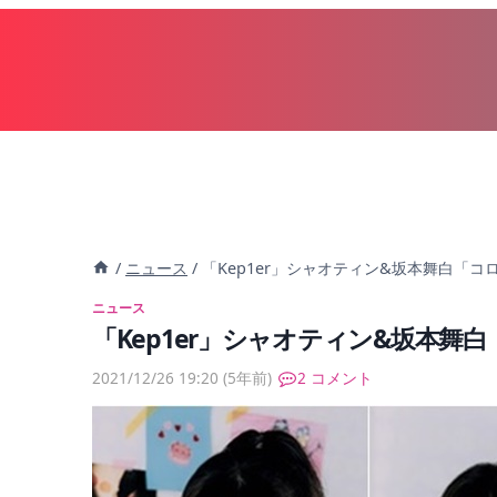
内
容
を
ス
キ
ッ
プ
/
ニュース
/
「Kep1er」シャオティン&坂本舞白「コ
ニュース
「Kep1er」シャオティン&坂本舞
2021/12/26 19:20
(5年前)
2 コメント