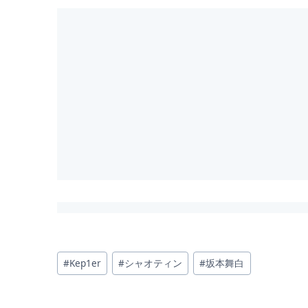
投
#
Kep1er
#
シャオティン
#
坂本舞白
稿
タ