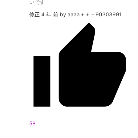
いです
修正 4 年 前 by aaaa＋＋＋90303991
58