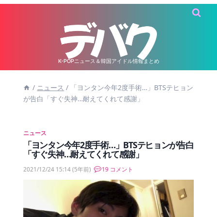
内
容
を
ス
キ
K-POPニュース＆韓国アイドル情報まとめ
ッ
/
ニュース
/
「ヨンタン今年2度手術…」BTSテヒョン
プ
が告白「すぐ失神…耐えてくれて感謝」
ニュース
「ヨンタン今年2度手術…」BTSテヒョンが告白
「すぐ失神…耐えてくれて感謝」
2021/12/24 15:14
(5年前)
19 コメント