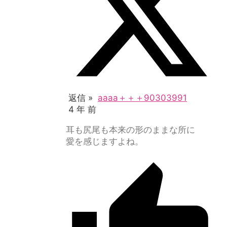
返信 »
aaaa＋＋＋90303991
4 年 前
耳も尻尾も本来の形のままな所に
愛を感じますよね。