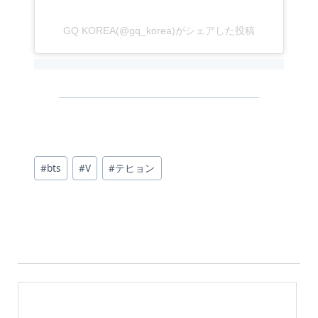
GQ KOREA(@gq_korea)がシェアした投稿
投
#
bts
#
V
#
テヒョン
稿
タ
グ: